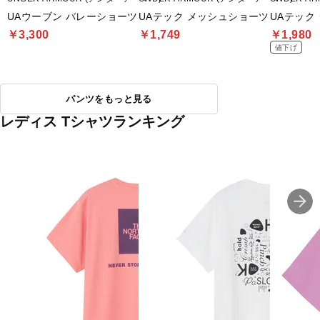
UAウーブン バレーショーツ
UAテック メッシュショーツ
UAテック
￥3,300
￥1,749
￥1,980
値下げ
パンツをもっと見る
レディス Tシャツランキング