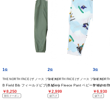
1
2
3
THE NORTH FACE (ザ ノース フェイス)
THE NORTH FACE (ザ ノース フェイス)
THE NORT
B Field Bib フィールドビブ(ベビー)
B Micro Fleece Pant ベビーマイ
B Warm
￥8,250
￥2,999
￥6,930
割引クーポン
値下げ
値下げ