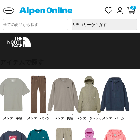
熊本県で発生した地震による影響について
お
ロ
カ
0
気
グ
ー
に
イ
ト
Alpen
入
ン
ペ
Online
商
カテゴリーから探す
り
ー
品
ジ
検
索
THE
アイテムで探す
NORTH
FACE
メンズ 半袖
メンズ パンツ
メンズ 長袖
メンズ ジャケッ
メンズ パーカー
ト