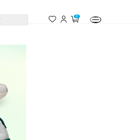
お
ロ
0
カ
す
気
グ
ー
に
イ
ト
入
ン
ペ
り
ー
ジ