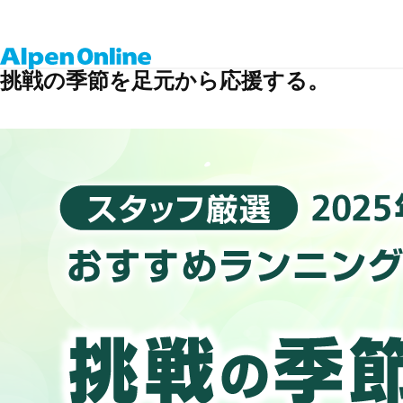
挑戦の季節を足元から応援する。
Alpen
Online