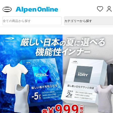
熊本県で発生した地震による影響について
お
気
に
Alpen
入
商
Online
カテゴリーから探す
品
り
検
索