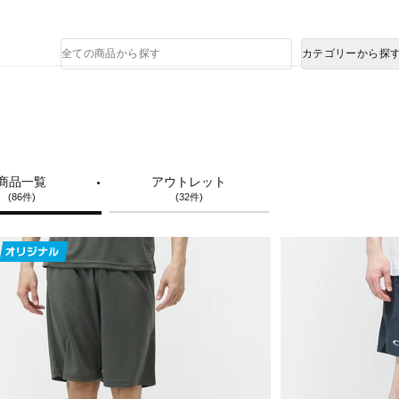
熊本県で発生した地震による影響について
商
カテゴリーから探
品
検
索
商品一覧
アウトレット
(86件)
(32件)