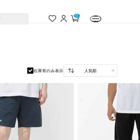
お
ロ
カ
0
す
気
グ
ー
に
イ
ト
入
ン
ペ
り
ー
ジ
在庫有のみ表示