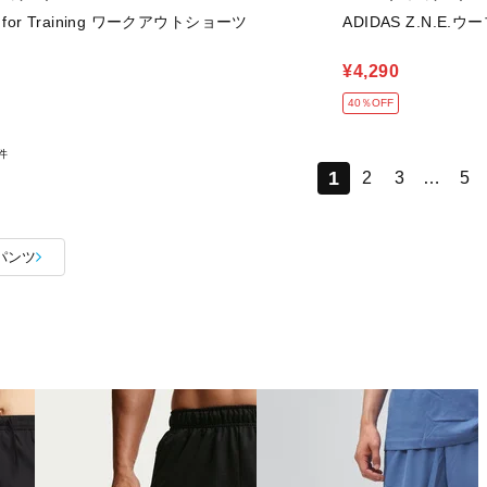
d for Training ワークアウトショーツ
ADIDAS Z.N.E
¥4,290
40％OFF
件
1
2
3
…
5
パンツ