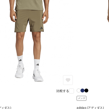
比較する
メンズ
アディダス)
adidas (アディダス)