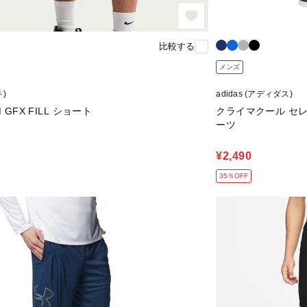
比較する
メンズ
キ)
adidas (アディダス)
M GFX FILL ショート
クライマクール セレ
ーツ
¥2,490
35％OFF