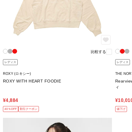
比較する
レディス
レディス
ROXY (ロキシー)
THE NO
ROXY WITH HEART FOODIE
Rearvi
ィ
¥4,884
¥10,01
40％OFF
割引クーポン
値下げ