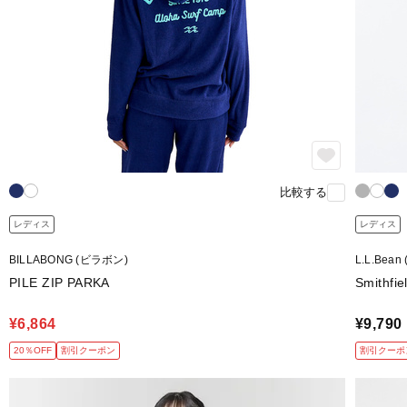
比較する
レディス
レディス
BILLABONG (ビラボン)
L.L.Be
PILE ZIP PARKA
Smithfie
¥6,864
¥9,790
20％OFF
割引クーポン
割引クーポ