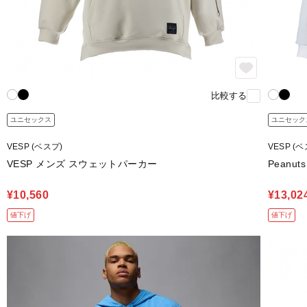
比較する
ユニセックス
ユニセック
VESP (ベスプ)
VESP (ベ
VESP メンズ スウェットパーカー
Peanuts 
¥10,560
¥13,02
値下げ
値下げ