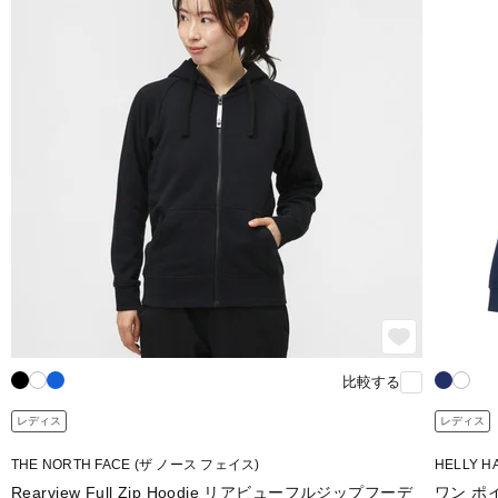
比較する
レディス
レディス
THE NORTH FACE (ザ ノース フェイス)
HELLY 
Rearview Full Zip Hoodie リアビューフルジップフーデ
ワン ポ