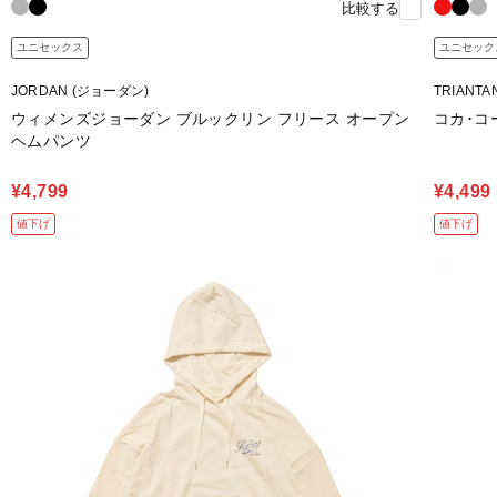
比較する
ユニセックス
ユニセック
JORDAN (ジョーダン)
TRIANT
ウィメンズジョーダン ブルックリン フリース オープン
コカ･コ
ヘムパンツ
¥4,799
¥4,499
値下げ
値下げ