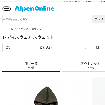
熊本県で発生した地震による影
Alpen
Online
商
カテゴリ
品
検
索
TOP
レディスウェア
スウェット
レディスウェア
スウェット
絞り込む
商品一覧
アウトレット
(143件)
(97件)