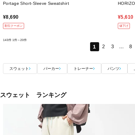
Portage Short-Sleeve Sweatshirt
HORIZO
¥8,690
¥5,610
割引クーポン
値下げ
143件
1件～20件
1
2
3
…
8
スウェット
パーカー
トレーナー
パンツ
スウェット ランキング