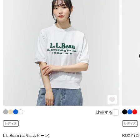
比較する
レディス
レディス
L.L.Bean (エルエルビーン)
ROXY (