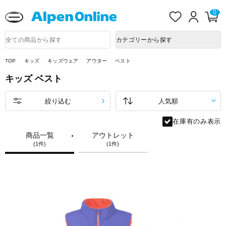
熊本県で発生した地震による影響について
お
ロ
カ
0
気
グ
ー
に
イ
ト
Alpen
入
ン
ペ
Online
商
カテゴリーから探す
り
ー
品
ジ
検
索
TOP
キッズ
キッズウェア
アウター
ベスト
キッズ
ベスト
絞り込む
在庫有のみ表示
商品一覧
アウトレット
(1件)
(1件)