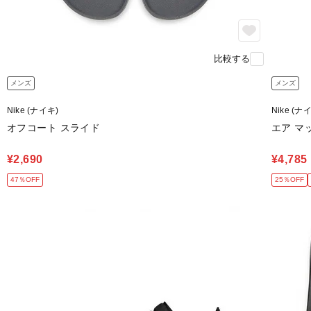
比較する
メンズ
メンズ
Nike (ナイキ)
Nike (ナ
オフコート スライド
エア マッ
¥2,690
¥4,785
47％OFF
25％OFF