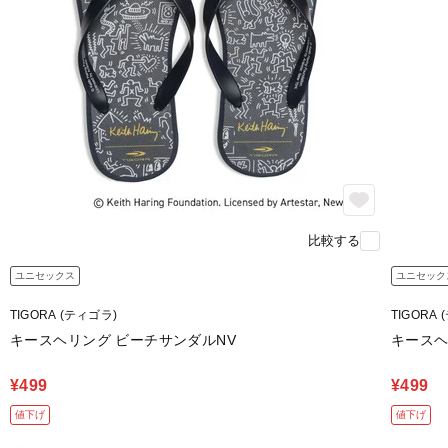
比較する
ユニセックス
ユニセック
TIGORA (ティゴラ)
TIGORA
キースヘリング ビーチサンダルNV
キースヘ
¥499
¥499
値下げ
値下げ