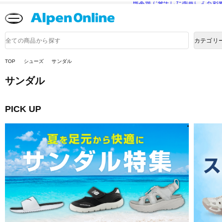
熊本県で発生した地震による影
Alpen
Online
商
カテゴリ
品
検
索
TOP
シューズ
サンダル
サンダル
PICK UP