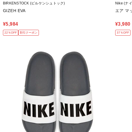
BIRKENSTOCK (ビルケンシュトック)
Nike (ナ
GIZEH EVA
エア マッ
¥5,984
¥3,980
22％OFF
割引クーポン
37％OFF