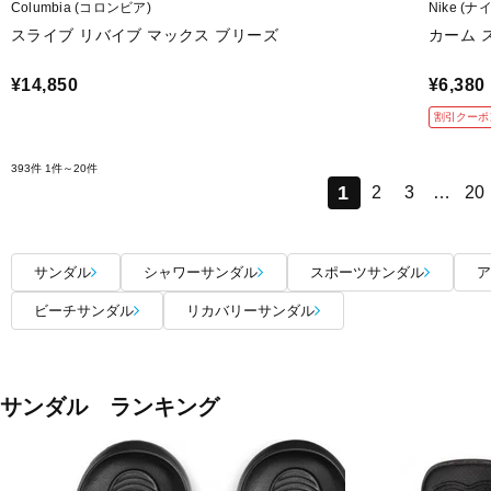
Columbia (コロンビア)
Nike (ナ
スライブ リバイブ マックス ブリーズ
カーム ス
¥14,850
¥6,380
割引クーポ
393件
1件～20件
1
2
3
…
20
サンダル
シャワーサンダル
スポーツサンダル
ア
ビーチサンダル
リカバリーサンダル
サンダル ランキング