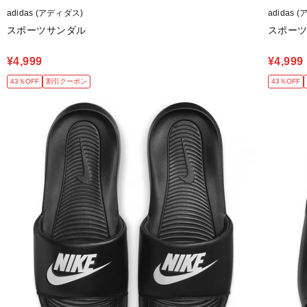
adidas (アディダス)
adidas 
スポーツサンダル
スポー
¥4,999
¥4,999
43％OFF
割引クーポン
43％OFF