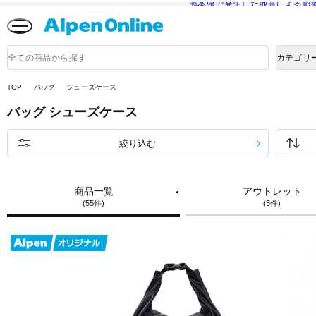
熊本県で発生した地震による影
Alpen
Online
商
カテゴリ
品
検
索
TOP
バッグ
シューズケース
バッグ
シューズケース
絞り込む
商品一覧
アウトレット
(55件)
(5件)