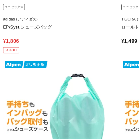
ユニセックス
ユニセック
adidas (アディダス)
TIGORA
EP/Syst.シューズバッグ
ロール
¥1,806
¥1,499
34％OFF