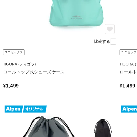
比較する
ユニセックス
ユニセック
TIGORA (ティゴラ)
TIGORA
ロールトップ式シューズケース
ロール
¥1,499
¥1,499