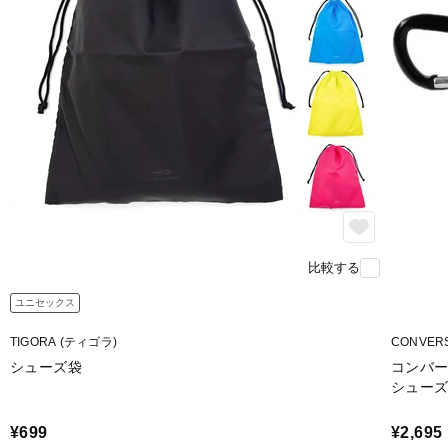
比較する
ユニセックス
TIGORA (ティゴラ)
CONVER
シューズ袋
コンバース
シューズク
¥699
¥2,695