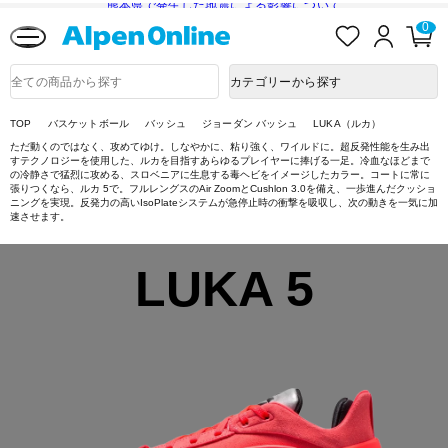
熊本県で発生した地震による影響について
お
ロ
カ
0
Alpen
気
グ
ー
Online
に
イ
ト
入
ン
ペ
商
カテゴリーから探す
り
ー
品
ジ
検
索
TOP
バスケットボール
バッシュ
ジョーダン バッシュ
LUKA（ルカ）
ただ動くのではなく、攻めてゆけ。しなやかに、粘り強く、ワイルドに。超反発性能を生み出
すテクノロジーを使用した、ルカを目指すあらゆるプレイヤーに捧げる一足。冷血なほどまで
の冷静さで猛烈に攻める、スロベニアに生息する毒ヘビをイメージしたカラー。コートに常に
張りつくなら、ルカ 5で。フルレングスのAir ZoomとCushlon 3.0を備え、一歩進んだクッショ
ニングを実現。反発力の高いIsoPlateシステムが急停止時の衝撃を吸収し、次の動きを一気に加
速させます。
LUKA 5