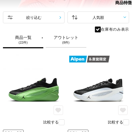
商品特徴
絞り込む
在庫有のみ表示
商品一覧
アウトレット
(22件)
(8件)
ルカ 1のFlightwireテクノロジーが、
丈夫ながら柔軟性のあるIsoPlateと連動。
常に動きをコントロールするために
必要な安定感と足を包み込むサポート性を提供します。
feature.2
比較する
比較する