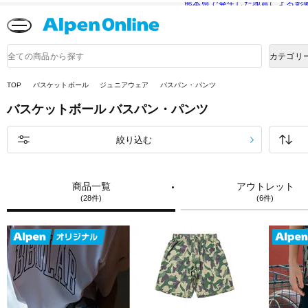
熊本県で発生した地震による影
Alpen
Online
商
カテゴリ
品
検
索
TOP
バスケットボール
ジュニアウェア
バスパン・パンツ
バスケットボール
バスパン・パンツ
絞り込む
商品一覧
アウトレット
(28件)
(6件)