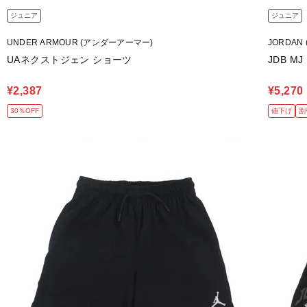
ジュニア
ジュニア
UNDER ARMOUR (アンダーアーマー)
JORDAN
UAネクストジェン ショーツ
JDB MJ
¥2,387
¥5,270
30％OFF
値下げ
割