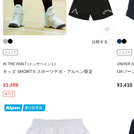
比較する
ジュニア
ジュニア
IN THE PAINT (インザペイント)
UNDER 
キッズ SHORTS スポーツデポ・アルペン限定
UAゾー
¥3,499
¥3,410
値下げ