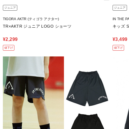
ジュニア
ジュニア
TIGORA AKTR (ティゴラ アクター)
IN THE 
TR×AKTR ジュニア LOGO ショーツ
キッズ 
¥2,299
¥3,499
値下げ
値下げ