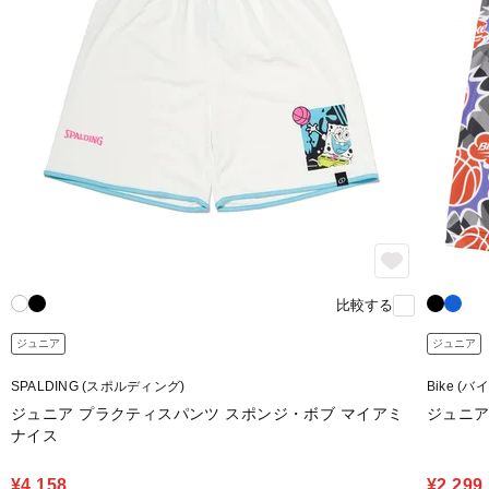
比較する
ジュニア
ジュニア
SPALDING (スポルディング)
Bike (バ
ジュニア プラクティスパンツ スポンジ・ボブ マイアミ
ジュニア
ナイス
¥4,158
¥2,299