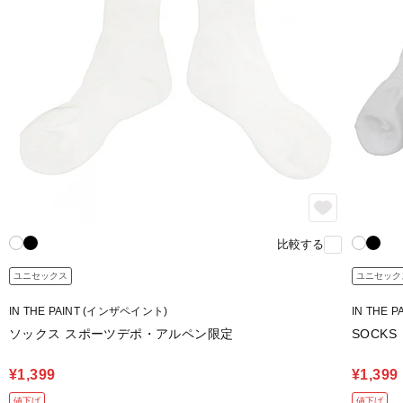
比較する
ユニセックス
ユニセック
IN THE PAINT (インザペイント)
IN THE 
ソックス スポーツデポ・アルペン限定
SOCKS
¥1,399
¥1,399
値下げ
値下げ