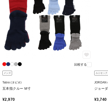
比較する
メンズ
ユニセック
Tabio (タビオ)
JORDAN
五本指クルー M寸
ジョーダ
¥2,970
¥3,740