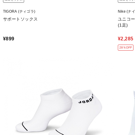
TIGORA (ティゴラ)
Nike (ナ
サポートソックス
ユニコーン
(1足)
¥899
¥2,285
28％OFF