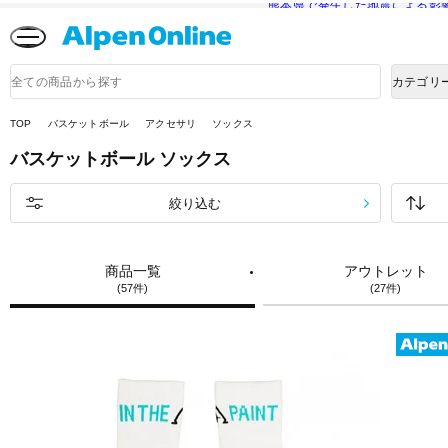
熊本県で発生した地震による影
Alpen
Online
商
カテゴリ
品
検
索
TOP
バスケットボール
アクセサリ
ソックス
バスケットボール
ソックス
絞り込む
商品一覧
アウトレット
(57件)
(27件)