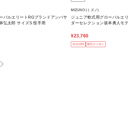
MIZUNO (ミズノ)
ーバルエリートRGブランドアンバサ
ジュニア軟式用グローバルエリ
林弘太郎 サイズS 投手用
ダーセレクション坂本勇人モデ
¥23,760
10％OFF
割引クーポン