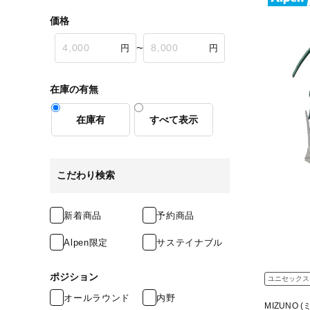
価格
〜
在庫の有無
在庫有
すべて表示
こだわり検索
新着商品
予約商品
Alpen限定
サステイナブル
ポジション
ユニセックス
オールラウンド
内野
MIZUNO (