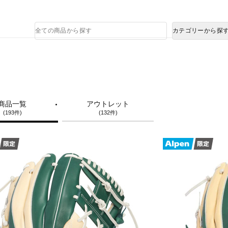
熊本県で発生した地震による影響について
商
カテゴリーから探
品
検
索
商品一覧
アウトレット
(193件)
(132件)