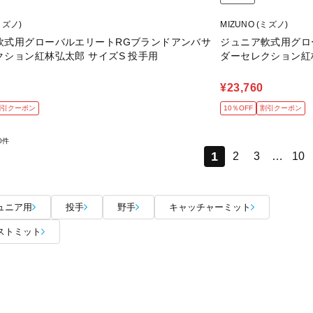
ミズノ)
MIZUNO (ミズノ)
軟式用グローバルエリートRGブランドアンバサ
ジュニア軟式用グロ
クション紅林弘太郎 サイズS 投手用
ダーセレクション紅
¥23,760
割引クーポン
10％OFF
割引クーポン
0件
1
2
3
…
10
ュニア用
投手
野手
キャッチャーミット
ストミット