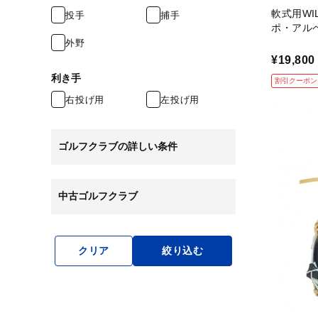
軟式用WI
投手
捕手
ポ・アル
外野
¥19,800
利き手
割引クーポン
右投げ用
左投げ用
ゴルフクラブの詳しい条件
中古ゴルフクラブ
クリア
絞り込む