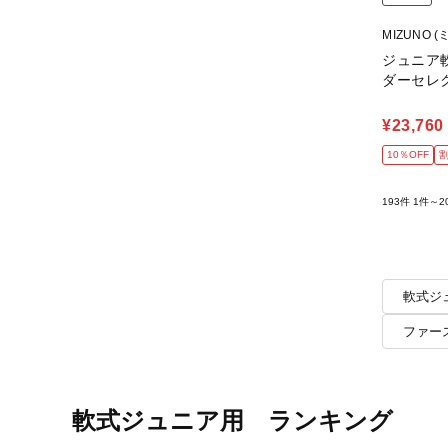
MIZUNO (
ジュニア
ダーセレ
¥23,760
10％OFF
193件
1件～2
軟式ジ
ファー
軟式ジュニア用 ランキング