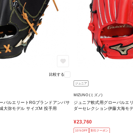
比較する
ジュニア
MIZUNO (ミズノ)
ーバルエリートRGブランドアンバサ
ジュニア軟式用グローバルエリ
城大弥モデル サイズM 投手用
ダーセレクション伊藤大海モデ
¥23,760
10％OFF
割引クーポン