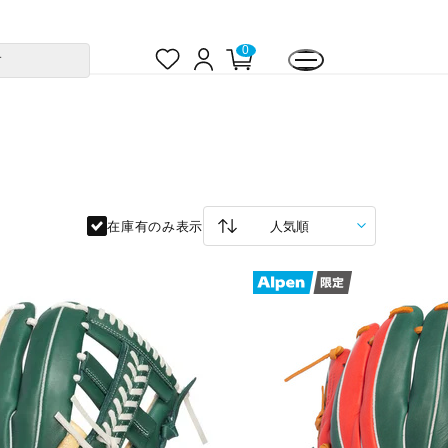
お
ロ
カ
0
す
気
グ
ー
に
イ
ト
入
ン
ペ
り
ー
ジ
在庫有のみ表示