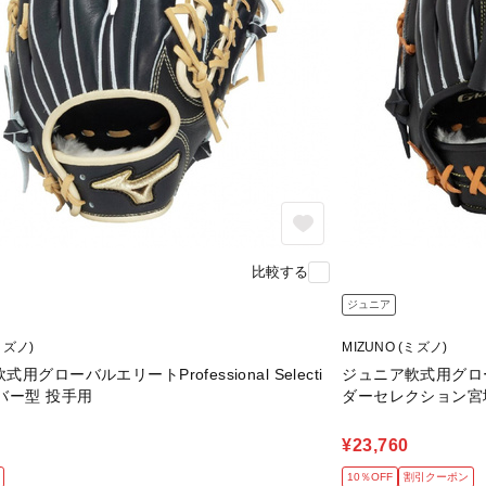
比較する
ジュニア
ミズノ)
MIZUNO (ミズノ)
用グローバルエリートProfessional Selecti
ジュニア軟式用グロ
バー型 投手用
ダーセレクション宮
¥23,760
10％OFF
割引クーポン