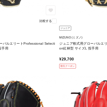
比較する
ジュニア
MIZUNO (ミズノ)
リートProfessional Selecti
ジュニア軟式用グローバルエリートPro
投手用
on紅林型 サイズL 投手用
¥29,700
割引クーポン