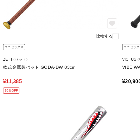
比較する
ユニセックス
ユニセック
ZETT (ゼット)
VICTUS
軟式金属製バット GODA-DW 83cm
VIBE W
¥11,385
¥20,90
10％OFF