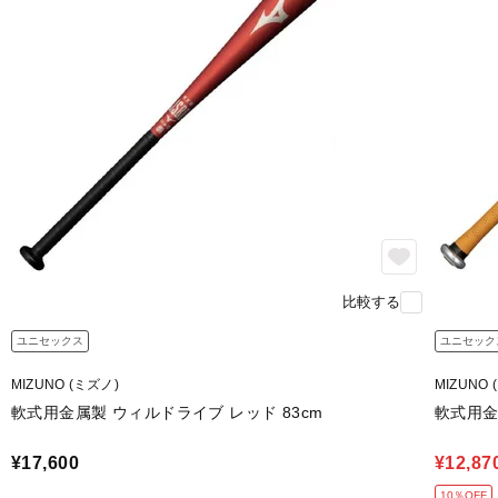
比較する
ユニセックス
ユニセック
MIZUNO (ミズノ)
MIZUNO 
軟式用金属製 ウィルドライブ レッド 83cm
軟式用金属
¥17,600
¥12,87
10％OFF