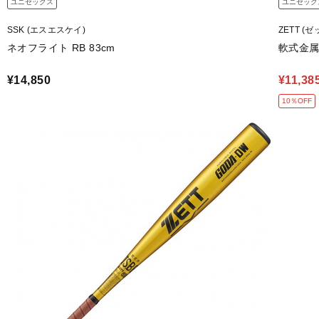
ユニセックス
ユニセック
SSK (エスエスケイ)
ZETT (ゼ
ネオフライト RB 83cm
軟式金属製
¥14,850
¥11,38
10％OFF