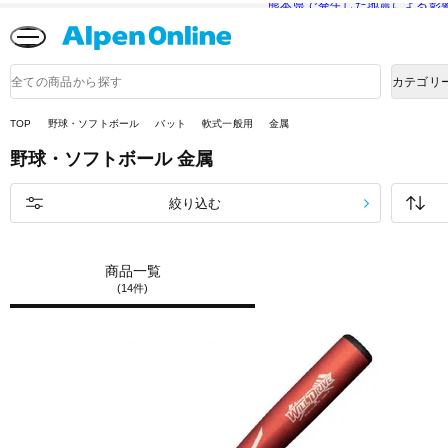
熊本県で発生した地震による影
Alpen
Online
商
カテゴリ
品
検
索
TOP
野球・ソフトボール
バット
軟式一般用
金属
野球・ソフトボール
金属
絞り込む
商品一覧
(14件)