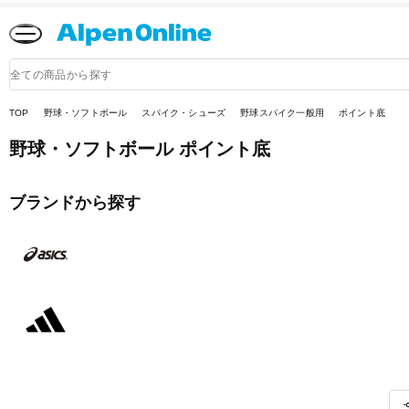
Alpen
Online
商
品
検
索
TOP
野球・ソフトボール
スパイク・シューズ
野球スパイク一般用
ポイント底
野球・ソフトボール ポイント底
ブランドから探す