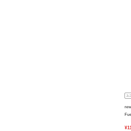
ユ
ne
Fu
¥1