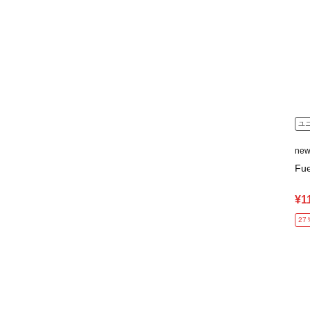
ユ
ne
Fu
¥1
27