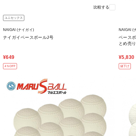
比較する
ユニセックス
NAIGAI (ナイガイ)
NAIGAI 
ナイガイベースボールJ号
ベースボ
とめ売
¥649
¥5,830
4％OFF
値下げ