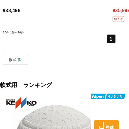
¥38,498
¥35,99
値下げ
20件
1件～20件
1
軟式用
軟式用 ランキング