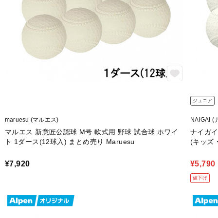
ジュニア
maruesu (マルエス)
NAIGAI 
マルエス 新意匠公認球 M号 軟式用 野球 試合球 ホワイ
ナイガイ
ト 1ダース(12球入) まとめ売り Maruesu
(キッズ
球入) ま
¥7,920
¥5,790
値下げ