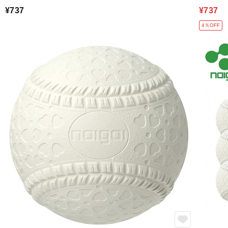
¥737
¥737
4％OFF