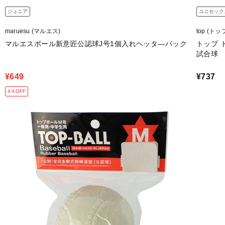
ジュニア
ユニセック
maruesu (マルエス)
top (トッ
マルエスボール新意匠公認球J号1個入れヘッタ―パック
トップ 
試合球
¥649
¥737
4％OFF