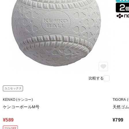
比較する
ユニセックス
KENKO (ケンコー)
TIGORA
ケンコーボールM号
天然ゴム
¥589
¥799
23％OFF