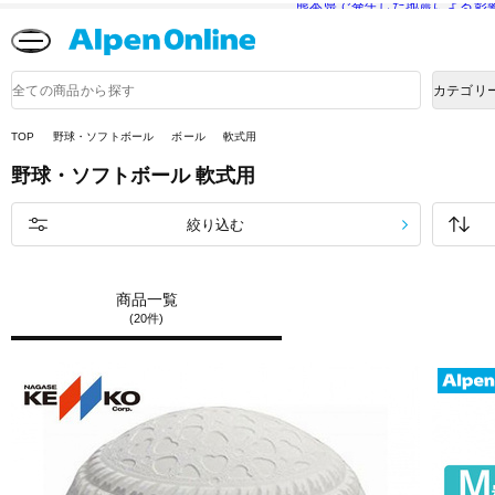
熊本県で発生した地震による影
Alpen
Online
商
カテゴリ
品
検
索
TOP
野球・ソフトボール
ボール
軟式用
野球・ソフトボール
軟式用
絞り込む
商品一覧
(20件)