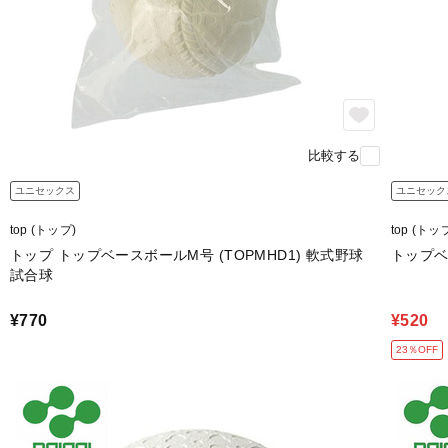
比較する
ユニセックス
ユニセック
top (トップ)
top (トッ
トップ トップベースボールM号 (TOPMHD1) 軟式野球
トップベ
試合球
¥770
¥520
23％OFF