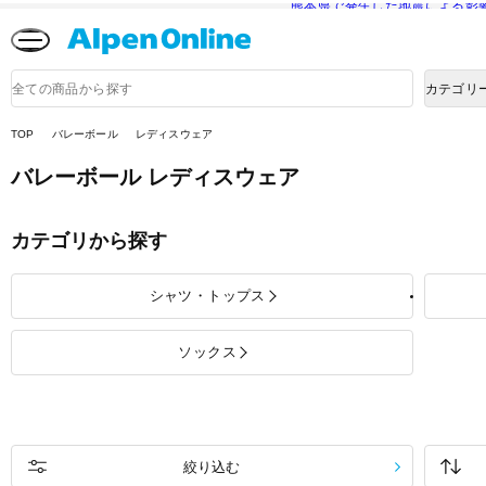
熊本県で発生した地震による影
Alpen
Online
商
カテゴリ
品
検
索
TOP
バレーボール
レディスウェア
バレーボール レディスウェア
カテゴリから探す
シャツ・トップス
ソックス
絞り込む