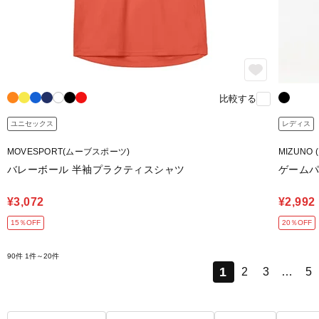
比較する
ユニセックス
レディス
MOVESPORT(ムーブスポーツ)
MIZUNO 
バレーボール 半袖プラクティスシャツ
ゲームパ
¥3,072
¥2,992
15％OFF
20％OFF
90件
1件～20件
1
2
3
…
5