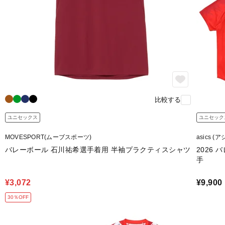
比較する
ユニセックス
ユニセック
MOVESPORT(ムーブスポーツ)
asics (
バレーボール 石川祐希選手着用 半袖プラクティスシャツ
2026
手
¥3,072
¥9,900
30％OFF