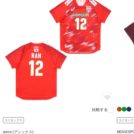
比較する
ユニセックス
ユニセック
asics (アシックス)
MOVES