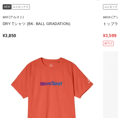
NEW
ユニセックス
ユニセック
alst (アルスト)
asics (
DRY Tシャツ (BK- BALL GRADATION)
トップ
¥3,850
¥3,599
値下げ