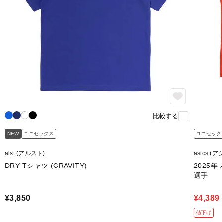
比較する
NEW
ユニセックス
ユニセック
alst (アルスト)
asics (
DRY Tシャツ (GRAVITY)
2025
選手
¥3,850
¥4,389
値下げ