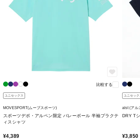
比較する
ユニセックス
ユニセック
MOVESPORT(ムーブスポーツ)
alst (ア
スポーツデポ・アルペン限定 バレーボール 半袖プラクテ
DRY Tシ
ィスシャツ
¥4,389
¥3,850