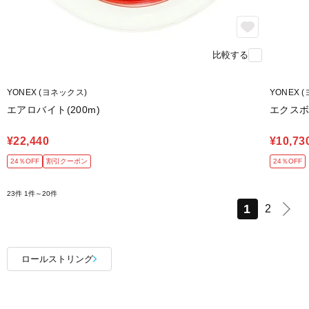
比較する
YONEX (ヨネックス)
YONEX 
エアロバイト(200m)
エクスボル
¥22,440
¥10,73
24％OFF
割引クーポン
24％OFF
23件
1件～20件
1
2
ロールストリング