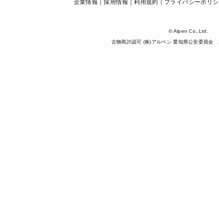
企業情報
採用情報
利用規約
プライバシーポリシ
© Alpen Co.,Ltd.
古物商許認可 (株)アルペン 愛知県公安委員会 第5