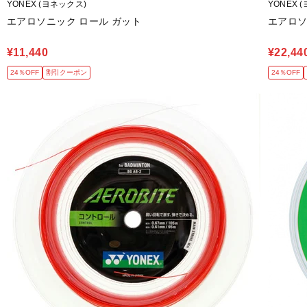
YONEX (ヨネックス)
YONEX 
エアロソニック ロール ガット
エアロソ
¥11,440
¥22,44
24％OFF
割引クーポン
24％OFF