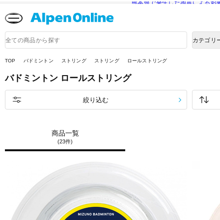
熊本県で発生した地震による影
Alpen
Online
商
カテゴリ
品
検
索
TOP
バドミントン
ストリング
ストリング
ロールストリング
バドミントン
ロールストリング
絞り込む
商品一覧
(23件)