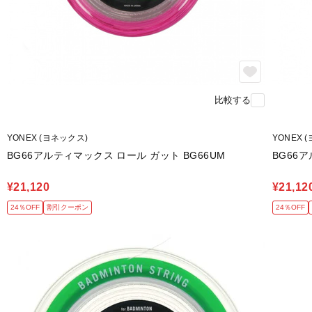
比較する
YONEX (ヨネックス)
YONEX 
BG66アルティマックス ロール ガット BG66UM
BG66
¥21,120
¥21,12
24％OFF
割引クーポン
24％OFF