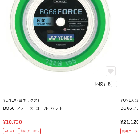
比較する
YONEX (ヨネックス)
YONEX 
BG66 フォース ロール ガット
BG66フ
¥10,730
¥21,12
24％OFF
割引クーポン
割引クーポ