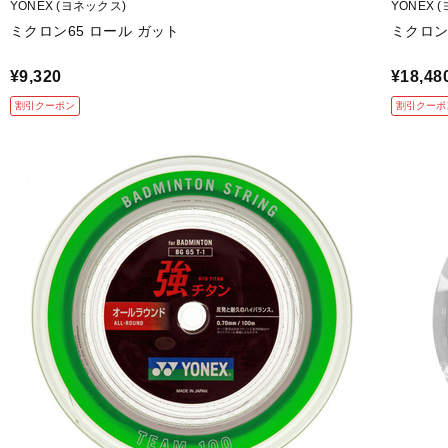
YONEX (ヨネックス)
YONEX 
ミクロン65 ロール ガット
ミクロン6
¥9,320
¥18,48
割引クーポン
割引クーポ