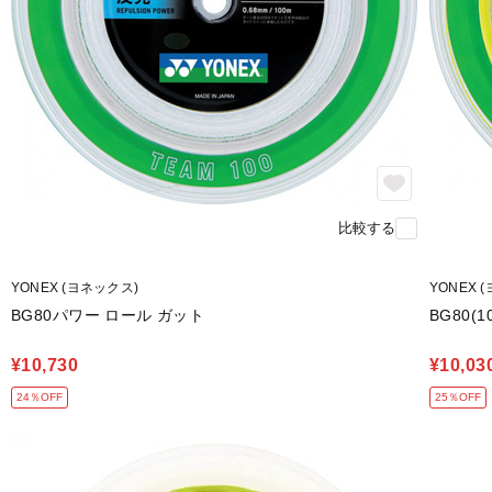
比較する
YONEX (ヨネックス)
YONEX 
BG80パワー ロール ガット
BG80(1
¥10,730
¥10,03
24％OFF
25％OFF