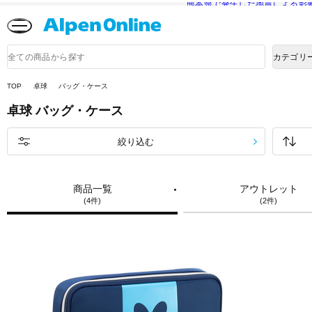
熊本県で発生した地震による影
Alpen
Online
商
カテゴリ
品
検
索
TOP
卓球
バッグ・ケース
卓球
バッグ・ケース
絞り込む
商品一覧
アウトレット
(4件)
(2件)