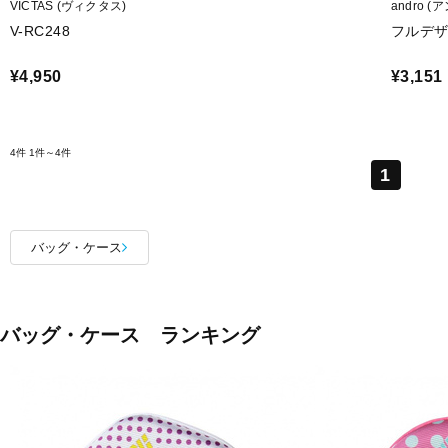
VICTAS (ヴィクタス)
andro (
V-RC248
フルデ
¥4,950
¥3,151
4件
1件～4件
1
バッグ・ケース
バッグ・ケース ランキング