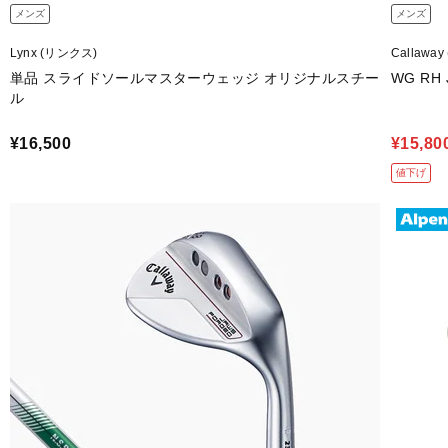
メンズ
メンズ
Lynx (リンクス)
Callawa
単品 スライドソールマスターウェッジ オリジナルスチー
WG RH 
ル
¥16,500
¥15,80
値下げ