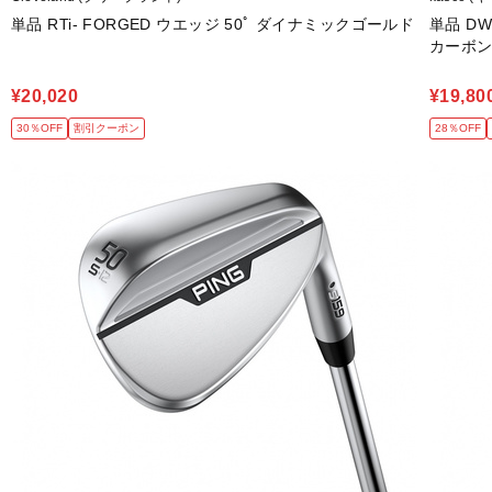
単品 RTi- FORGED ウエッジ 50ﾟ ダイナミックゴールド
単品 D
カーボン ウ
¥20,020
¥19,80
30％OFF
割引クーポン
28％OFF