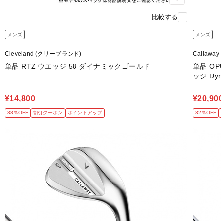
比較する
メンズ
メンズ
Cleveland (クリーブランド)
Callawa
単品 RTZ ウエッジ 58 ダイナミックゴールド
単品 OP
ッジ Dyn
¥14,800
¥20,90
38％OFF
割引クーポン
ポイントアップ
32％OFF