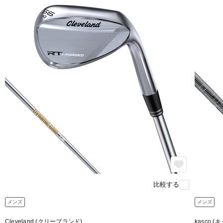
比較する
メンズ
メンズ
Cleveland (クリーブランド)
kasco (