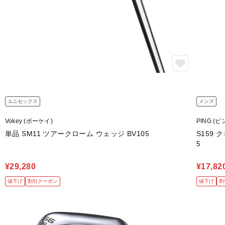
ユニセックス
メンズ
Vokey (ボーケイ)
PING (ピ
単品 SM11 ツアークローム ウェッジ BV105
S159 ク
5
¥29,280
¥17,82
値下げ
割引クーポン
値下げ
割