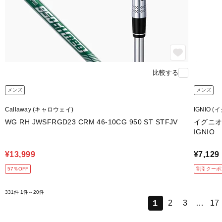
比較する
メンズ
メンズ
Callaway (キャロウェイ)
IGNIO (
WG RH JWSFRGD23 CRM 46-10CG 950 ST STFJV
イグニオ
IGNIO
¥13,999
¥7,129
57％OFF
割引クーポ
331件
1件～20件
1
2
3
…
17