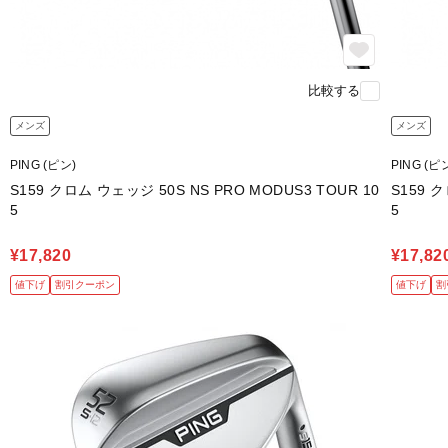
比較する
メンズ
メンズ
PING (ピン)
PING (ピ
S159 クロム ウェッジ 50S NS PRO MODUS3 TOUR 10
S159 ク
5
5
¥17,820
¥17,82
値下げ
割引クーポン
値下げ
割