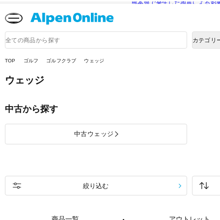
熊本県で発生した地震による影
Alpen
Online
商
カテゴリ
品
検
索
TOP
ゴルフ
ゴルフクラブ
ウェッジ
ウェッジ
中古から探す
中古ウェッジ
絞り込む
商品一覧
アウトレット