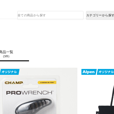
熊本県で発生した地震による影響について
商
カテゴリーから探
品
検
索
商品一覧
(3件)