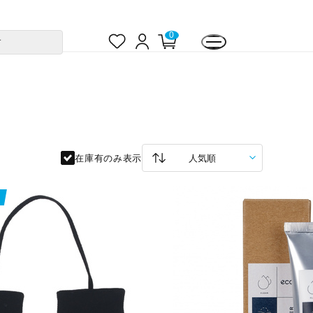
お
ロ
カ
0
す
気
グ
ー
に
イ
ト
入
ン
ペ
り
ー
ジ
在庫有のみ表示