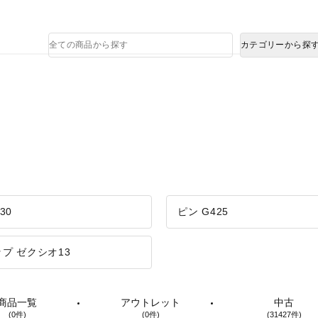
熊本県で発生した地震による影響について
商
カテゴリーから探
品
検
索
30
ピン G425
プ ゼクシオ13
商品一覧
アウトレット
中古
(0件)
(0件)
(31427件)