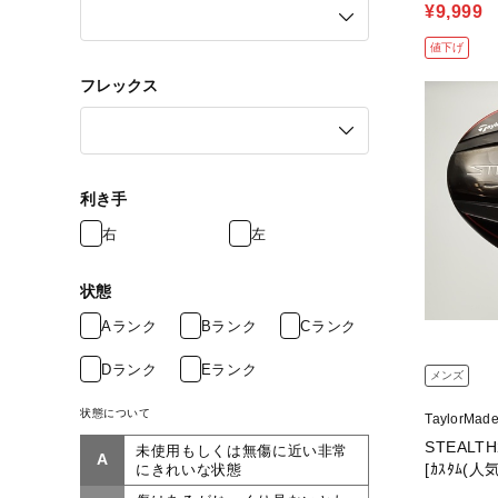
¥9,999
値下げ
フレックス
利き手
右
左
状態
Aランク
Bランク
Cランク
Dランク
Eランク
メンズ
状態について
TaylorMa
STEALTH
未使用もしくは無傷に近い非常
A
[ｶｽﾀﾑ(人気
にきれいな状態