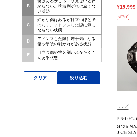
傷はあるがじっくり見ないとわ
B
からない。塗装剥がれは全くな
¥19,999
い状態
値下げ
細かな傷はあるが目立つほどで
C
はなく、アドレスした際に気に
ならない状態
アドレスした際に若干気になる
D
傷や塗装の剥がれがある状態
目立つ傷や塗装剥がれがたくさ
E
んある状態
クリア
絞り込む
メンズ
PING (ピン
G425 MAX 3W
J CB SLA