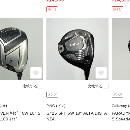
値下げ
値下げ
比較する
比較する
メンズ
メンズ
シオ)
PING (ピン)
Callawa
VEN ﾈｲﾋﾞｰ 5W 18° S
G425 SFT 5W 19° ALTA DISTA
PARADYM
100 ﾈｲﾋﾞｰ
NZA
S Speede