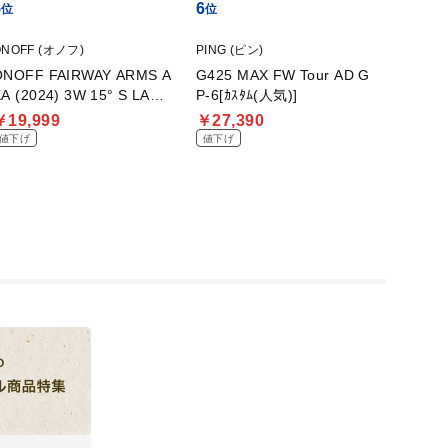
5
6
7
ONOFF (オノフ)
PING (ピン)
Taylo
ONOFF FAIRWAY ARMS A
G425 MAX FW Tour AD G
SIM GLO
A (2024) 3W 15° S LABO
P-6[ｶｽﾀﾑ(人気)]
Speed
SPEC TATAKI 50 CBT
￥19,999
￥27,390
￥10,
値下げ
値下げ
値下げ