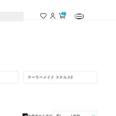
お
ロ
0
カ
す
気
グ
ー
に
イ
ト
入
ン
ペ
り
ー
ジ
テーラーメイド ステルス2