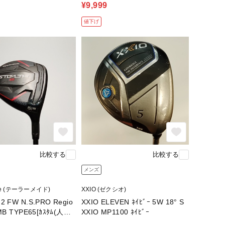
¥9,999
値下げ
比較する
比較する
メンズ
ade (テーラーメイド)
XXIO (ゼクシオ)
2 FW N.S.PRO Regio
XXIO ELEVEN ﾈｲﾋﾞｰ 5W 18° S
 MB TYPE65[ｶｽﾀﾑ(人
XXIO MP1100 ﾈｲﾋﾞｰ