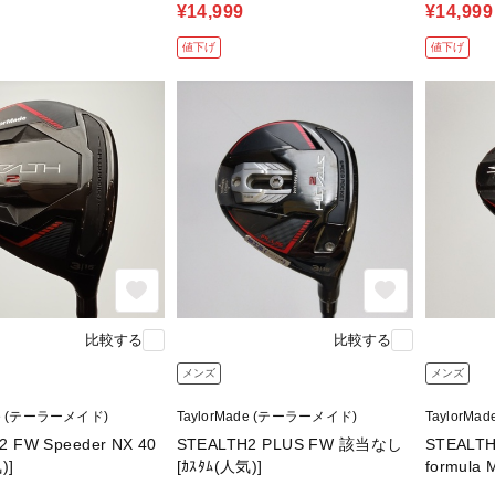
¥14,999
¥14,999
値下げ
値下げ
比較する
比較する
メンズ
メンズ
de (テーラーメイド)
TaylorMade (テーラーメイド)
TaylorM
2 FW Speeder NX 40
STEALTH2 PLUS FW 該当なし
STEALTH
)]
[ｶｽﾀﾑ(人気)]
formula
気)]