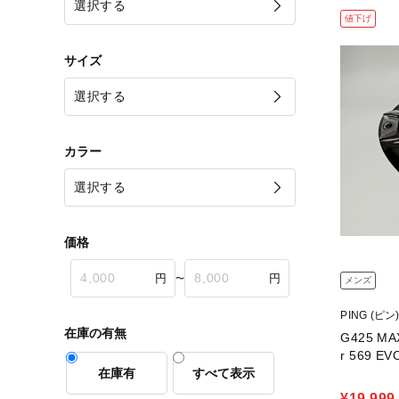
値下げ
サイズ
カラー
価格
〜
メンズ
PING (ピン
在庫の有無
G425 MAX 3W
r 569 E
在庫有
すべて表示
¥19,999