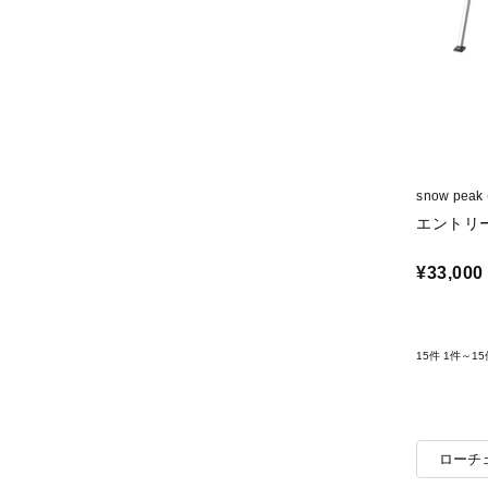
snow pea
エントリ
¥33,000
15件
1件～15
ローチ