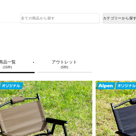
熊本県で発生した地震による影響について
商
カテゴリーから探
品
検
索
商品一覧
アウトレット
(15件)
(5件)