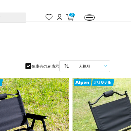
お
ロ
カ
0
す
気
グ
ー
に
イ
ト
入
ン
ペ
り
ー
ジ
在庫有のみ表示