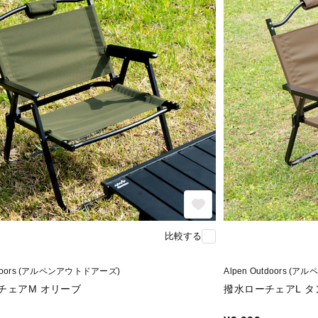
比較する
utdoors (アルペンアウトドアーズ)
Alpen Outdoors 
チェアM オリーブ
撥水ローチェアL タ