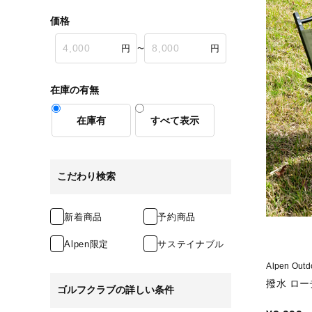
価格
〜
在庫の有無
在庫有
すべて表示
こだわり検索
新着商品
予約商品
Alpen限定
サステイナブル
Alpen O
撥水 ロー
ゴルフクラブの詳しい条件