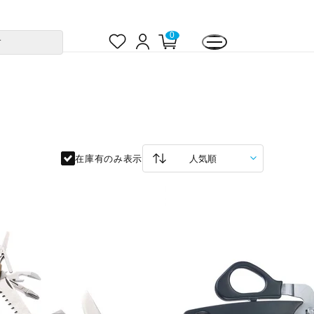
お
ロ
カ
0
す
気
グ
ー
に
イ
ト
入
ン
ペ
り
ー
ジ
在庫有のみ表示