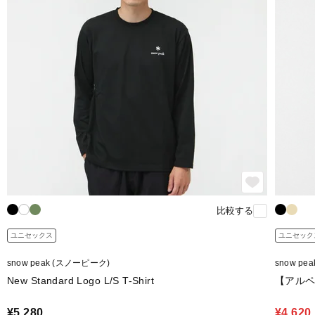
比較する
ユニセックス
ユニセック
snow peak (スノーピーク)
snow pe
New Standard Logo L/S T-Shirt
【アルペン限
¥5,280
¥4,620