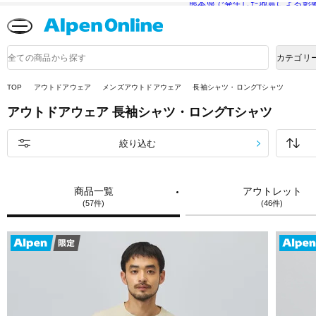
熊本県で発生した地震による影
Alpen
Online
商
カテゴリ
品
検
索
TOP
アウトドアウェア
メンズアウトドアウェア
長袖シャツ・ロングTシャツ
アウトドアウェア
長袖シャツ・ロングTシャツ
絞り込む
商品一覧
アウトレット
(57件)
(46件)