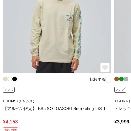
比較する
メンズ
メンズ
CHUMS (チャムス)
TIGORA
【アルペン限定】 BBs SOTOASOBI Snorkeling L/S T
トレッ
¥4,158
¥3,999
30％OFF