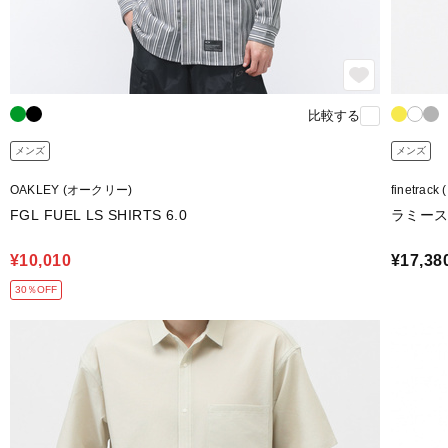
比較する
メンズ
メンズ
OAKLEY (オークリー)
finetra
FGL FUEL LS SHIRTS 6.0
ラミー
¥10,010
¥17,38
30％OFF