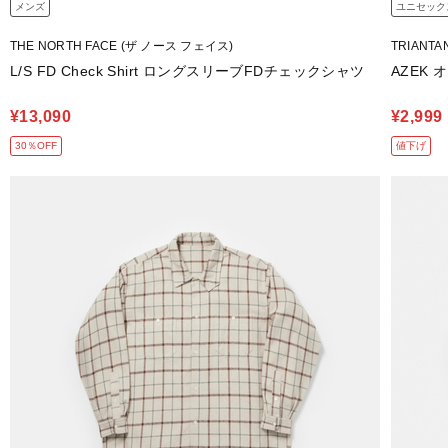
メンズ
ユニセック
THE NORTH FACE (ザ ノース フェイス)
TRIANT
L/S FD Check Shirt ロングスリーブFDチェックシャツ
AZEK
¥13,090
¥2,999
30％OFF
値下げ