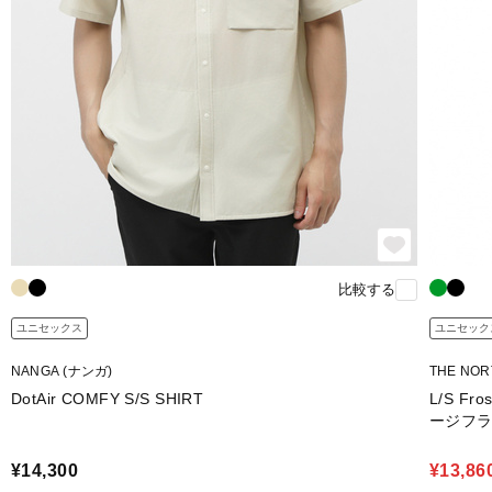
比較する
ユニセックス
ユニセック
NANGA (ナンガ)
THE NO
DotAir COMFY S/S SHIRT
L/S Fr
ージフ
¥14,300
¥13,86