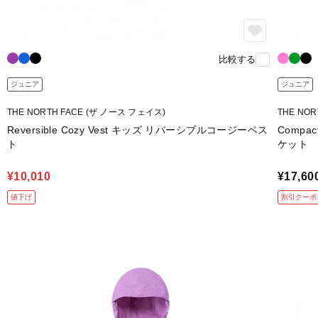
比較する
ジュニア
ジュニア
THE NORTH FACE (ザ ノース フェイス)
THE NO
Reversible Cozy Vest キッズ リバーシブルコージーベス
Compa
ト
ケット
¥10,010
¥17,60
値下げ
割引クーポ