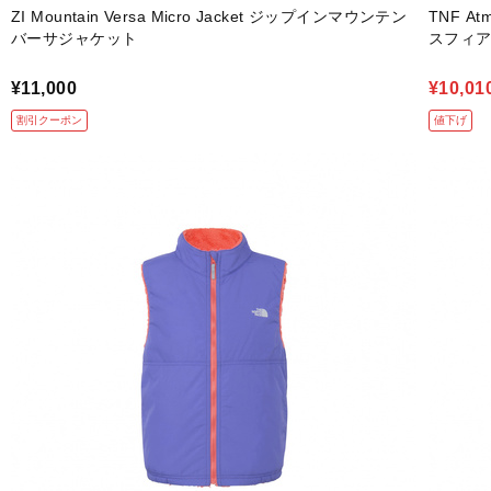
ZI Mountain Versa Micro Jacket ジップインマウンテン
TNF A
バーサジャケット
スフィ
¥11,000
¥10,01
割引クーポン
値下げ