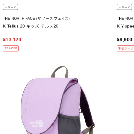
ジュニア
ジュニア
THE NORTH FACE (ザ ノース フェイス)
THE NO
K Tellus 20 キッズ テルス20
K Yip
¥13,120
¥9,900
22％OFF
割引クーポ