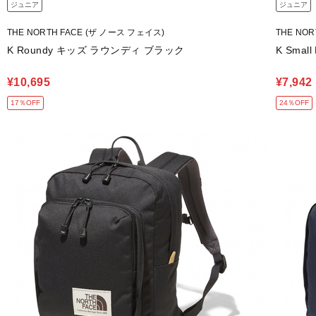
ジュニア
ジュニア
THE NORTH FACE (ザ ノース フェイス)
THE NO
K Roundy キッズ ラウンディ ブラック
K Sma
¥10,695
¥7,942
17％OFF
24％OFF