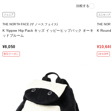
比較する
ジュニア
ユニセック
THE NORTH FACE (ザ ノース フェイス)
THE NO
K Yippee Hip Pack キッズ イッピーヒップパック オーキ
K Rou
ッドブルーム
¥6,050
¥10,64
割引クーポン
18％OFF