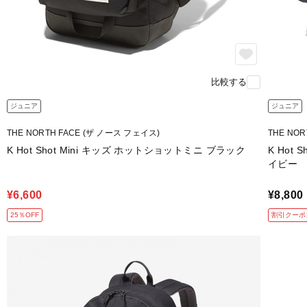
比較する
ジュニア
ジュニア
THE NORTH FACE (ザ ノース フェイス)
THE NO
K Hot Shot Mini キッズ ホットショットミニ ブラック
K Hot
イビー
¥6,600
¥8,800
25％OFF
割引クーポ