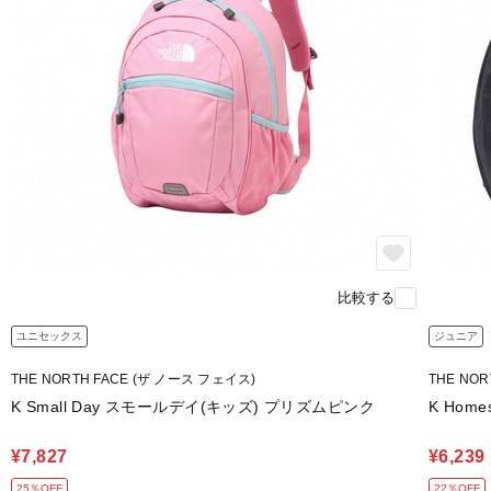
比較する
ユニセックス
ジュニア
THE NORTH FACE (ザ ノース フェイス)
THE NO
K Small Day スモールデイ(キッズ) プリズムピンク
K Hom
¥7,827
¥6,239
25％OFF
22％OFF