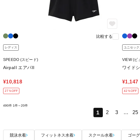
比較する
レディス
ユニセック
SPEEDO (スピード)
VIEW (ビ
AirpaII エアパII
ワイドシ
¥10,818
¥1,147
27％OFF
42％OFF
490件
1件～20件
1
2
3
…
25
競泳水着
フィットネス水着
スクール水着
ゴーグ