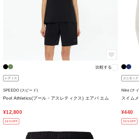
比較する
レディス
ユニセック
SPEEDO (スピード)
Nike (ナ
Pool Athletics(プール・アスレティクス) エアパ エム
スイム
¥12,800
¥440
24％OFF
33％OFF