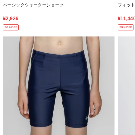
ベーシックウォーターショーツ
フィット
¥2,926
¥11,44
30％OFF
20％OFF