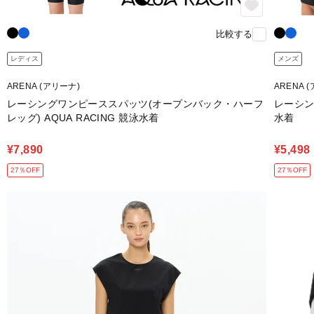
比較する
レディス
メンズ
ARENA (アリーナ)
ARENA 
レーシングワンピーススパッツ(オープンバック・ハーフ
レーシン
レッグ) AQUA RACING 競泳水着
水着
¥7,890
¥5,498
27％OFF
27％OFF