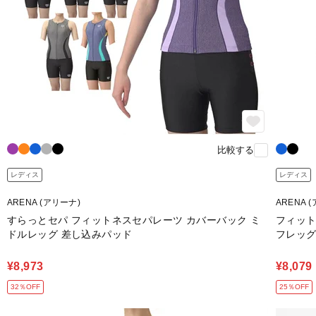
比較する
レディス
レディス
ARENA (アリーナ)
ARENA 
すらっとセパ フィットネスセパレーツ カバーバック ミ
フィット
ドルレッグ 差し込みパッド
フレッ
¥8,973
¥8,079
32％OFF
25％OFF