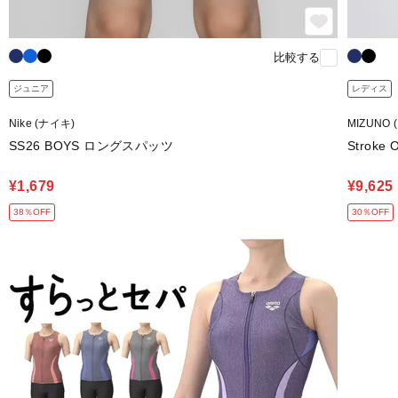
比較する
ジュニア
レディス
Nike (ナイキ)
MIZUNO 
SS26 BOYS ロングスパッツ
Strok
¥1,679
¥9,625
38％OFF
30％OFF