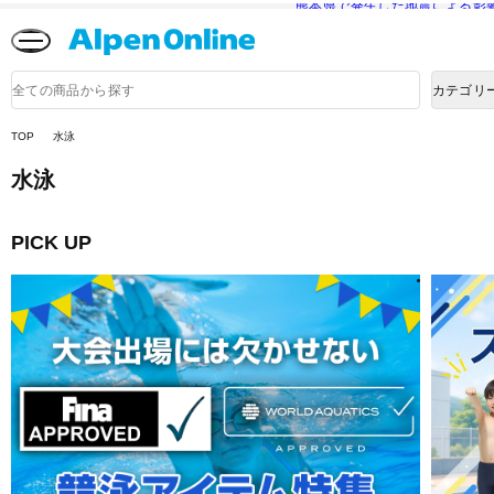
熊本県で発生した地震による影
Alpen
Online
商
カテゴリ
品
検
索
TOP
水泳
水泳
PICK UP