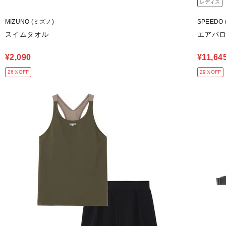
レディス
MIZUNO (ミズノ)
SPEEDO
スイムタオル
エアパ
¥2,090
¥11,64
26％OFF
29％OFF