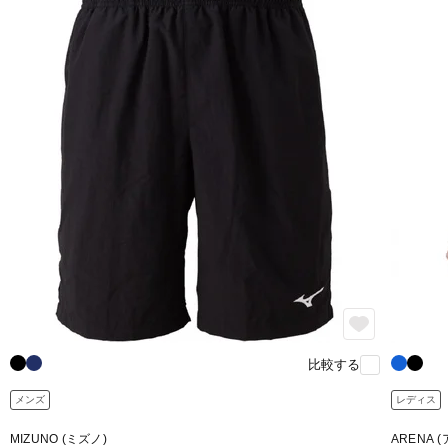
比較する
メンズ
レディス
MIZUNO (ミズノ)
ARENA 