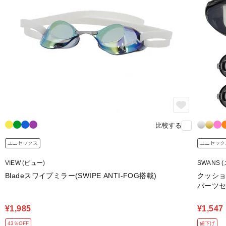
比較する
ユニセックス
ユニセック
VIEW (ビュー)
SWANS 
Bladeスワイプミラー(SWIPE ANTI-FOG搭載)
クッショ
パーツ
¥1,985
¥1,547
43％OFF
値下げ