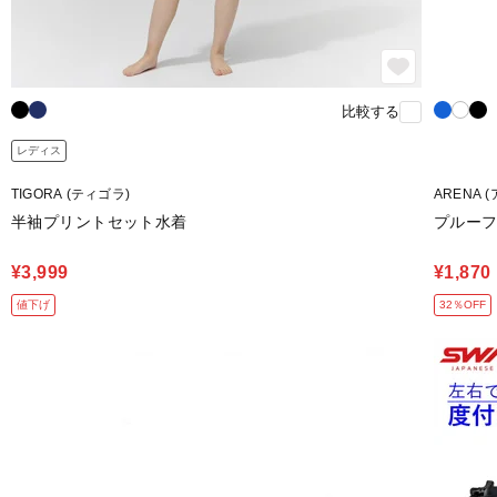
比較する
レディス
TIGORA (ティゴラ)
ARENA 
半袖プリントセット水着
プルーフ
¥3,999
¥1,870
値下げ
32％OFF