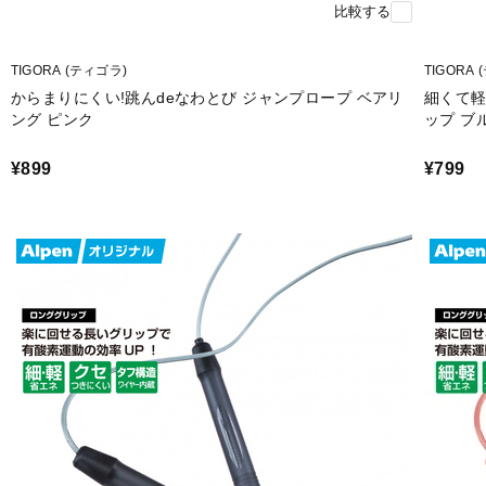
比較する
TIGORA (ティゴラ)
TIGORA
からまりにくい!跳んdeなわとび ジャンプロープ ベアリ
細くて軽
ング ピンク
ップ ブ
¥899
¥799