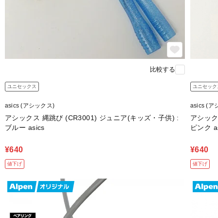
比較する
ユニセックス
ユニセック
asics (アシックス)
asics (
アシックス 縄跳び (CR3001) ジュニア(キッズ・子供) :
アシックス
ブルー asics
ピンク as
¥640
¥640
値下げ
値下げ