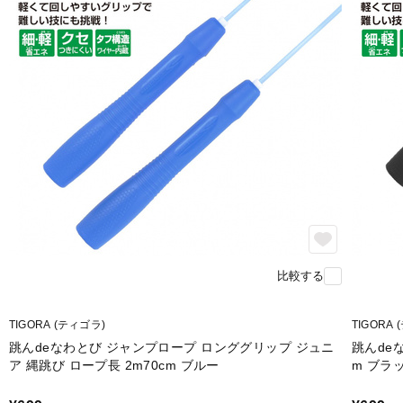
比較する
TIGORA (ティゴラ)
TIGORA
跳んdeなわとび ジャンプロープ ロンググリップ ジュニ
跳んde
ア 縄跳び ロープ長 2m70cm ブルー
m ブラ