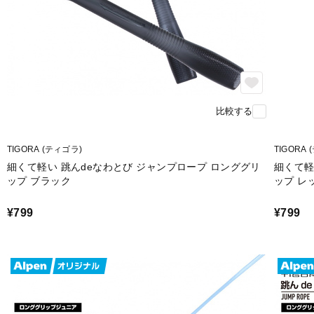
比較する
TIGORA (ティゴラ)
TIGORA
細くて軽い 跳んdeなわとび ジャンプロープ ロンググリ
細くて軽
ップ ブラック
ップ レ
¥799
¥799