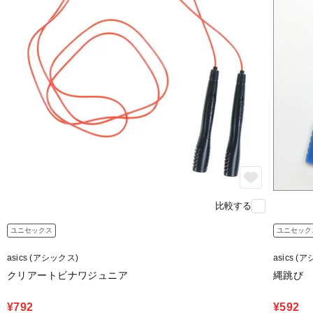
比較する
ユニセックス
ユニセック
asics (アシックス)
asics (
クリアートビナワジュニア
縄跳び
¥792
¥592