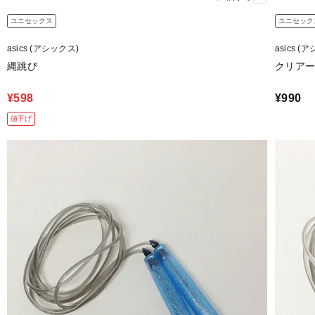
ユニセックス
ユニセック
asics (アシックス)
asics (
縄跳び
クリア
¥598
¥990
値下げ