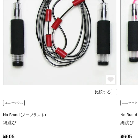
比較する
ユニセックス
ユニセック
No Brand (ノーブランド)
No Bra
縄跳び
縄跳び
¥605
¥605