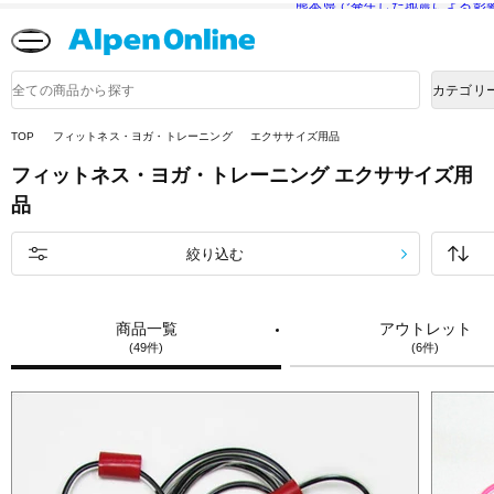
熊本県で発生した地震による影
Alpen
Online
商
カテゴリ
品
検
索
TOP
フィットネス・ヨガ・トレーニング
エクササイズ用品
フィットネス・ヨガ・トレーニング
エクササイズ用
品
絞り込む
商品一覧
アウトレット
(49件)
(6件)