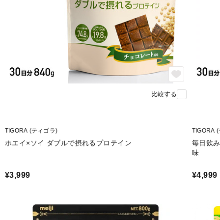
比較する
TIGORA (ティゴラ)
TIGORA
ホエイ×ソイ ダブルで摂れるプロテイン
毎日飲み
味
¥3,999
¥4,999