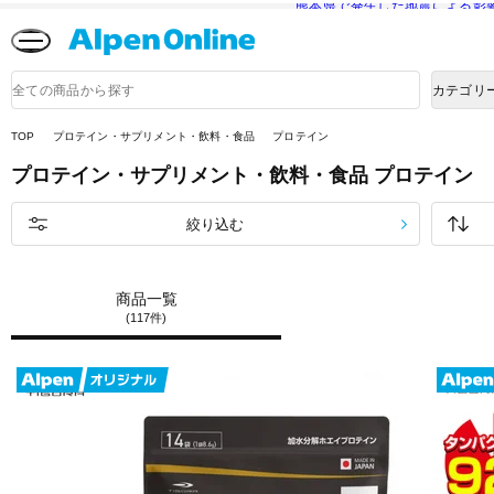
熊本県で発生した地震による影
Alpen
Online
商
カテゴリ
品
検
索
TOP
プロテイン・サプリメント・飲料・食品
プロテイン
プロテイン・サプリメント・飲料・食品
プロテイン
絞り込む
商品一覧
(117件)