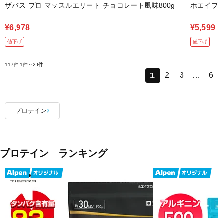
ザバス プロ マッスルエリート チョコレート風味800g
ホエイプ
¥6,978
¥5,599
値下げ
値下げ
117件
1件～20件
1
2
3
…
6
プロテイン
プロテイン ランキング