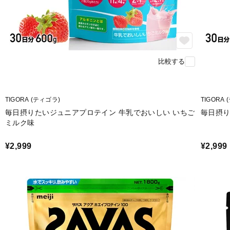
比較する
TIGORA (ティゴラ)
TIGORA
毎日摂りたいジュニアプロテイン 牛乳でおいしい いちご
毎日摂
ミルク味
¥2,999
¥2,999