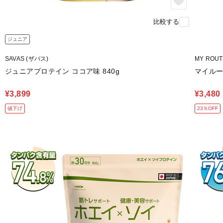
比較する
ジュニア
SAVAS (ザバス)
MY ROU
ジュニアプロテイン ココア味 840g
マイルー
¥3,899
¥3,480
値下げ
23％OFF