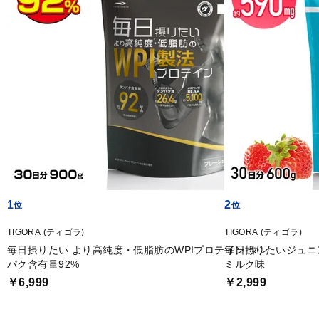
1
2
TIGORA (ティゴラ)
TIGORA (ティゴラ)
毎日摂りたい より高純度・低脂肪のWPIプロテイン タン
毎日摂りたいジュニ
パク含有量92%
ミルク味
￥6,999
￥2,999