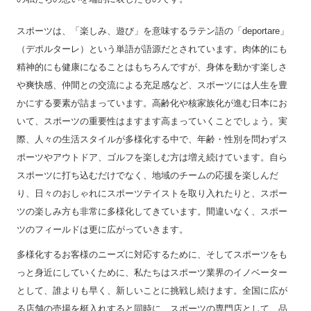
スポーツは、「楽しみ、遊び」を意味するラテン語の「deportare」
（デポルターレ）という単語が語源だとされています。肉体的にも
精神的にも健康になることはもちろんですが、身体を動かす楽しさ
や爽快感、仲間との交流による充足感など、スポーツには人生を豊
かにする要素が詰まっています。高齢化や核家族化が進む日本にお
いて、スポーツの重要性はますます高まっていくことでしょう。実
際、人々の生活スタイルが多様化する中で、年齢・性別を問わずス
ポーツやアウトドア、ゴルフを楽しむ方は増え続けています。自ら
スポーツに打ち込むだけでなく、地域のチームの応援を楽しんだ
り、日々のおしゃれにスポーツテイストを取り入れたりと、スポー
ツの楽しみ方も非常に多様化してきています。間違いなく、スポー
ツのフィールドは更に広がっていきます。
多様化するお客様のニーズに対応するために、そしてスポーツをも
っと身近にしていくために、私たちはスポーツ業界のイノベーター
として、誰よりも早く、新しいことに挑戦し続けます。全国に広が
る店舗の売場を梃入れすると同時に、スポーツの専門店として、品