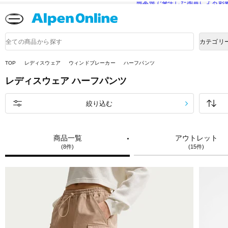
熊本県で発生した地震による影
Alpen
Online
商
カテゴリ
品
検
索
TOP
レディスウェア
ウィンドブレーカー
ハーフパンツ
レディスウェア
ハーフパンツ
絞り込む
商品一覧
アウトレット
(8件)
(15件)