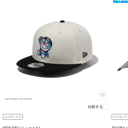
比較する
ユニセックス
ユニセック
NEW ERA (ニューエラ)
TIGORA