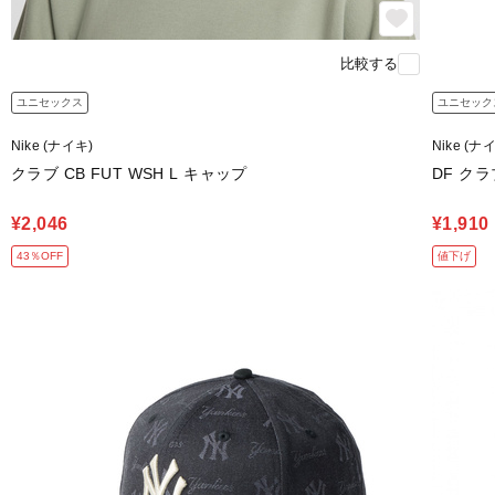
比較する
ユニセックス
ユニセック
Nike (ナイキ)
Nike (ナ
クラブ CB FUT WSH L キャップ
DF クラ
¥2,046
¥1,910
43％OFF
値下げ