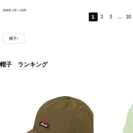
588件
1件～20件
1
2
3
…
30
帽子
帽子 ランキング