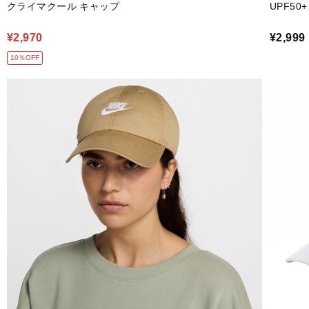
クライマクール キャップ
UPF5
¥2,970
¥2,999
10％OFF