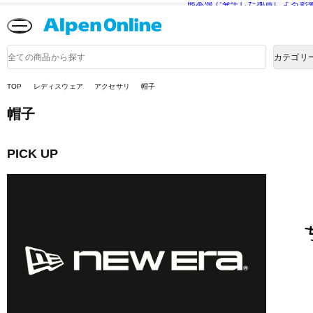
熊本県で発生した地震による影
Alpen
Online
商
カテゴリ
品
検
索
TOP
レディスウェア
アクセサリ
帽子
帽子
PICK UP