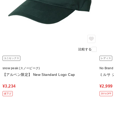
比較する
ユニセックス
レディス
snow peak (スノーピーク)
No Bra
【アルペン限定】 New Standard Logo Cap
ミルサ 
¥3,234
¥2,999
値下げ
39％OFF