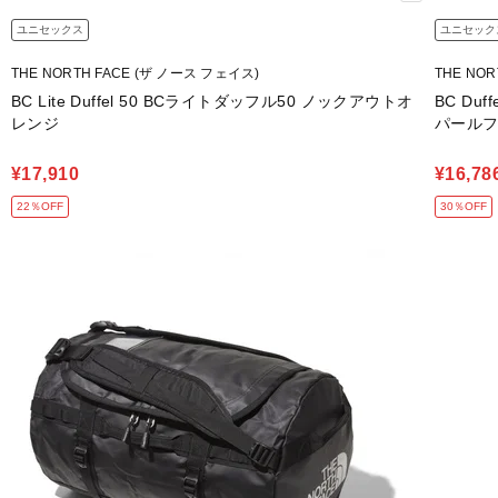
ユニセックス
ユニセック
THE NORTH FACE (ザ ノース フェイス)
THE NO
BC Lite Duffel 50 BCライトダッフル50 ノックアウトオ
BC Du
レンジ
パールフ
¥17,910
¥16,78
22％OFF
30％OFF