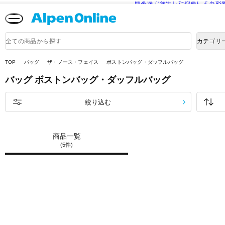
熊本県で発生した地震による影
Alpen
Online
商
カテゴリ
品
検
索
TOP
バッグ
ザ・ノース・フェイス
ボストンバッグ・ダッフルバッグ
バッグ
ボストンバッグ・ダッフルバッグ
絞り込む
商品一覧
(5件)