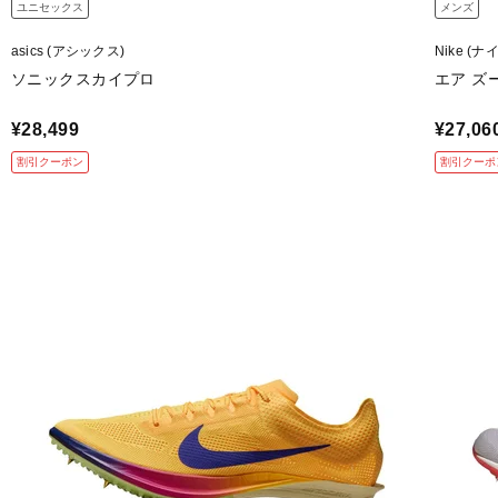
ユニセックス
メンズ
asics (アシックス)
Nike (ナ
ソニックスカイプロ
エア ズ
¥28,499
¥27,06
割引クーポン
割引クーポ