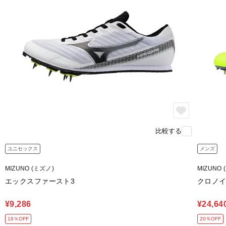
比較する
ユニセックス
メンズ
MIZUNO (ミズノ)
MIZUNO 
エックスファースト3
クロノ
¥9,286
¥24,64
19％OFF
20％OFF