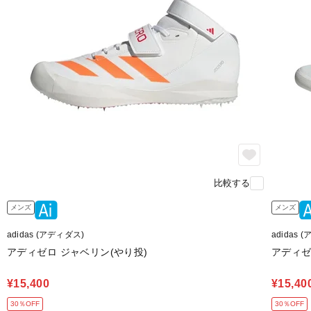
比較する
メンズ
メンズ
adidas (アディダス)
adidas 
アディゼロ ジャベリン(やり投)
アディゼ
¥15,400
¥15,40
30％OFF
30％OFF