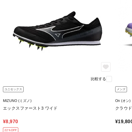
比較する
ユニセックス
メンズ
MIZUNO (ミズノ)
On (オン)
エックスファースト3 ワイド
クラウドス
¥8,970
¥19,80
22％OFF