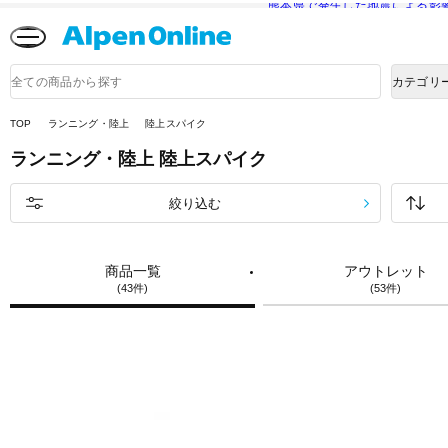
熊本県で発生した地震による影
Alpen
Online
商
カテゴリ
品
検
索
TOP
ランニング・陸上
陸上スパイク
ランニング・陸上
陸上スパイク
絞り込む
商品一覧
アウトレット
(43件)
(53件)