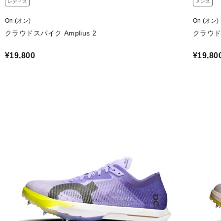
レディス
メンズ
On (オン)
On (オン)
クラウドスパイク Amplius 2
クラウドス
¥19,800
¥19,80