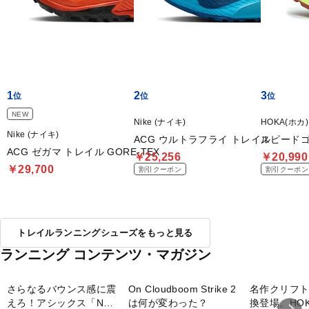
1
2
3
NEW
Nike (ナイキ)
HOKA(ホカ)
Nike (ナイキ)
ACG ウルトラフライ トレイル
スピードゴ
ACG ゼガマ トレイル GORE-TEX
￥25,256
￥20,990
￥29,700
割引クーポン
割引クーポン
トレイルランニングシューズをもっと見る
ランニング コンテンツ・マガジン
さらなるバウンス感に震
On Cloudboom Strike 2
名作クリフ
えろ！アシックス「NOV
は何が変わった？
換登場。HOKA