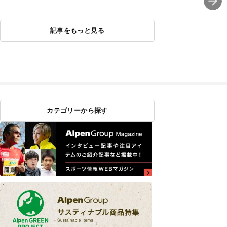
ABLAST 6（ノヴァブラ
N PRO（ホ
スト 6）」
ン プロ）
記事をもっと見る
カテゴリーから探す