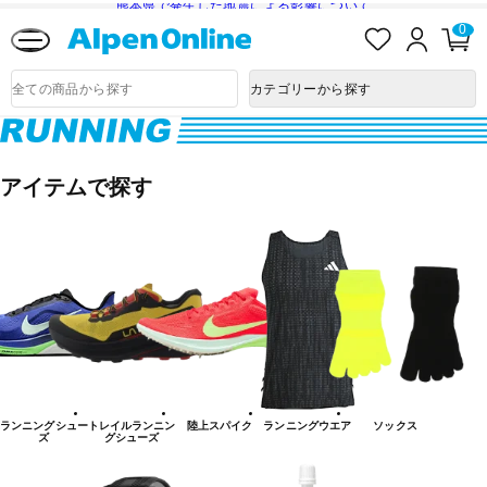
熊本県で発生した地震による影響について
お
ロ
カ
0
気
グ
ー
に
イ
ト
Alpen
入
ン
ペ
Online
商
カテゴリーから探す
り
ー
品
ジ
検
索
ラ
ン
アイテムで探す
ニ
ン
グ
シ
ュ
ー
ズ
ランニングシュー
トレイルランニン
陸上スパイク
ランニングウエア
ソックス
ズ
グシューズ