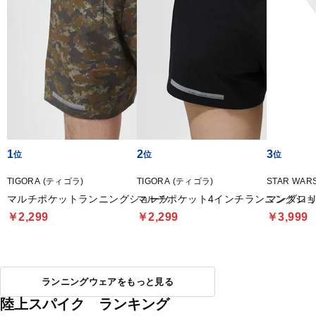
1
2
3
TIGORA (ティゴラ)
TIGORA (ティゴラ)
STAR WA
マルチポケットランニングショーツ
マルチポケット4インチランニングシ
マンダロリ
￥2,299
￥2,299
￥3,999
ランニングウェアをもっと見る
陸上スパイク ランキング