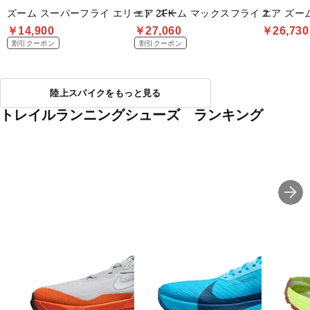
ズーム スーパーフライ エリート 2FK
エア ズーム マックスフライ 2
エア ズー
￥14,900
￥27,060
￥26,730
割引クーポン
割引クーポン
陸上スパイクをもっと見る
トレイルランニングシューズ ランキング