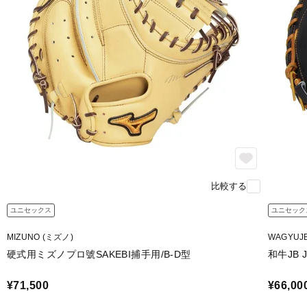
比較する
ユニセックス
ユニセック
MIZUNO (ミズノ)
WAGYU
硬式用ミズノプロ號SAKEBI捕手用/B-D型
和牛JB J
¥71,500
¥66,00