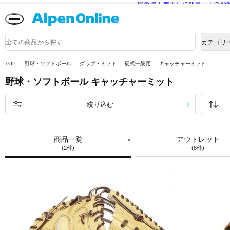
熊本県で発生した地震による影
Alpen
Online
商
カテゴリ
品
検
索
TOP
野球・ソフトボール
グラブ・ミット
硬式一般用
キャッチャーミット
野球・ソフトボール
キャッチャーミット
絞り込む
商品一覧
アウトレット
(2件)
(8件)