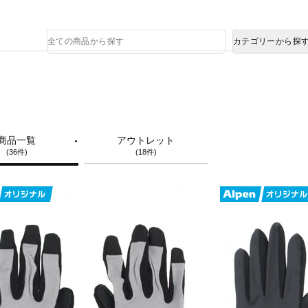
熊本県で発生した地震による影響について
商
カテゴリーから探
品
検
索
商品一覧
アウトレット
(36件)
(18件)