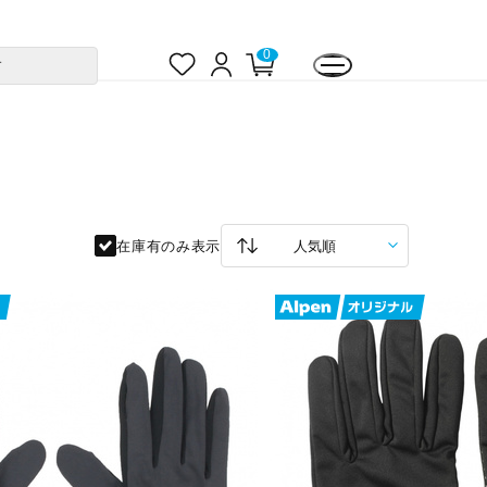
お
ロ
カ
0
す
気
グ
ー
に
イ
ト
入
ン
ペ
り
ー
ジ
在庫有のみ表示