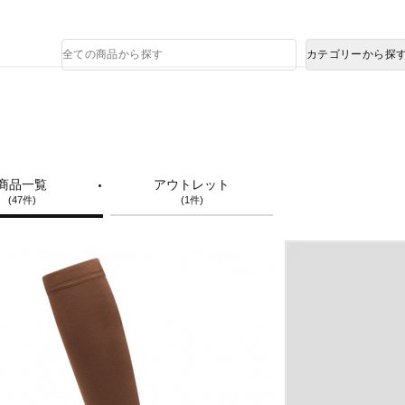
熊本県で発生した地震による影響について
商
カテゴリーから探
品
検
索
商品一覧
アウトレット
(47件)
(1件)