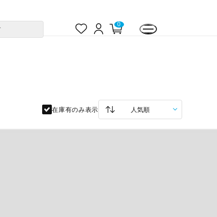
お
ロ
カ
0
す
気
グ
ー
に
イ
ト
入
ン
ペ
り
ー
ジ
在庫有のみ表示