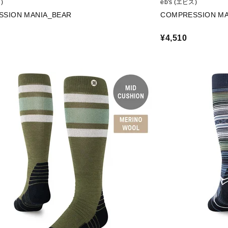
)
eb's (エビス)
SSION MANIA_BEAR
COMPRESSION M
¥4,510