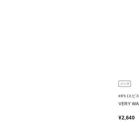
メンズ
eb's (エビス
VERY W
¥2,640