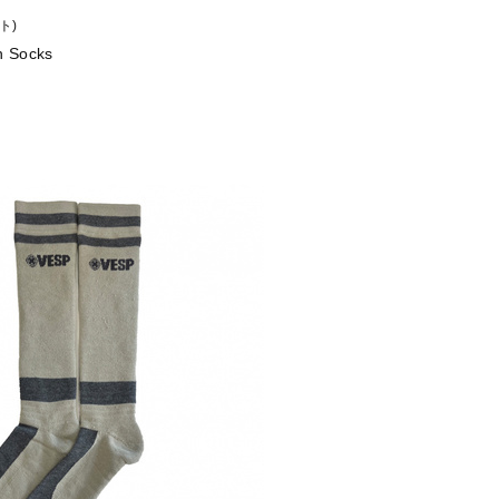
ト)
h Socks