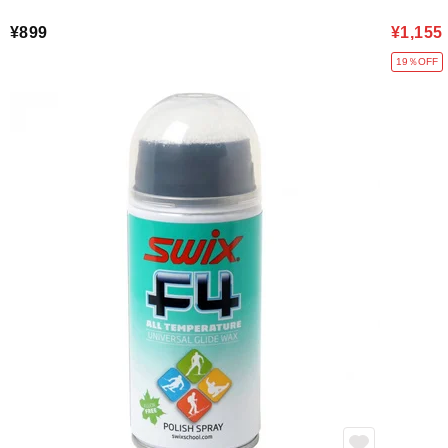
¥899
¥1,155
19％OFF