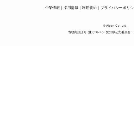
企業情報
採用情報
利用規約
プライバシーポリシ
© Alpen Co.,Ltd.
古物商許認可 (株)アルペン 愛知県公安委員会 第5