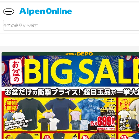
Alpen
Online
商
品
検
索
アルペングループ公式オンラインストア