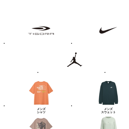
フ
TIGORA
NIKE
ァ
ッ
シ
ョ
ン・
ラ
Jordan
UNDER
イ
ARMOUR
フ
ス
タ
イ
ル
カ
テ
ゴ
リ
ー
一
覧
メンズ
メンズ
シャツ
スウェット