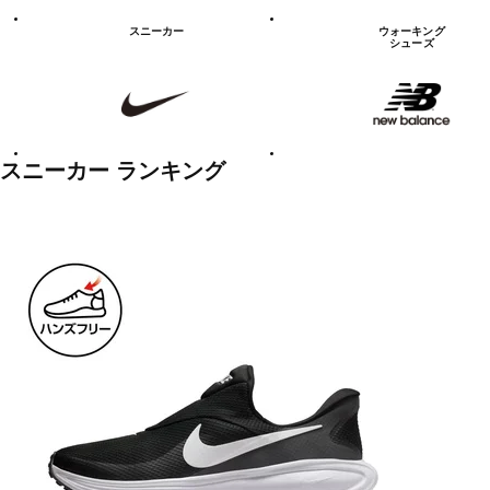
シ
ュ
スニーカー
ウォーキング
ー
シューズ
ズ
NIKE
new
balanace
カ
テ
ゴ
リ
ー
一
スニーカー ランキング
覧