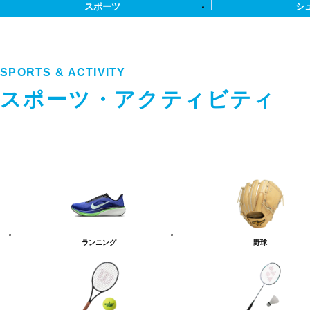
スポーツ
シ
SPORTS & ACTIVITY
スポーツ・アクティビティ
ス
ポ
ー
ツ・
ア
ク
テ
ランニング
野球
ィ
ビ
テ
ィ
カ
テ
ゴ