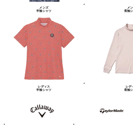
メンズ
メン
半袖シャツ
長袖シ
レディス
レデ
半袖シャツ
長袖シ
キ
テ
ャ
ー
ロ
ラ
ウ
ー
ェ
メ
イ
イ
ド
テ
ア
ィ
デ