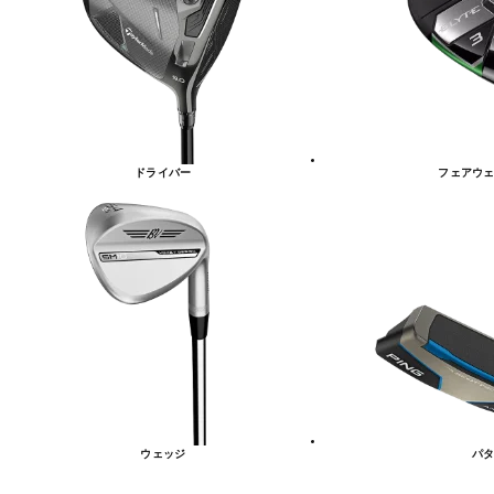
リ
ー
一
覧
ドライバー
フェアウェ
ウェッジ
パタ