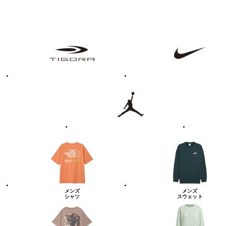
フ
TIGORA
NIKE
ァ
ッ
シ
ョ
ン・
ラ
Jordan
UNDER
イ
ARMOUR
フ
ス
タ
イ
ル
カ
テ
ゴ
リ
ー
一
覧
メンズ
メンズ
シャツ
スウェット