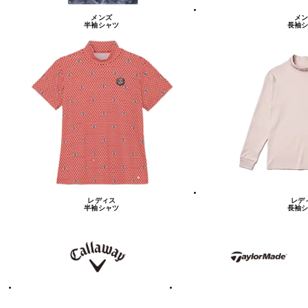
メンズ
メン
半袖シャツ
長袖シ
レディス
レデ
半袖シャツ
長袖シ
キ
テ
ャ
ー
ロ
ラ
ウ
ー
ェ
メ
イ
イ
ド
テ
ア
ィ
デ