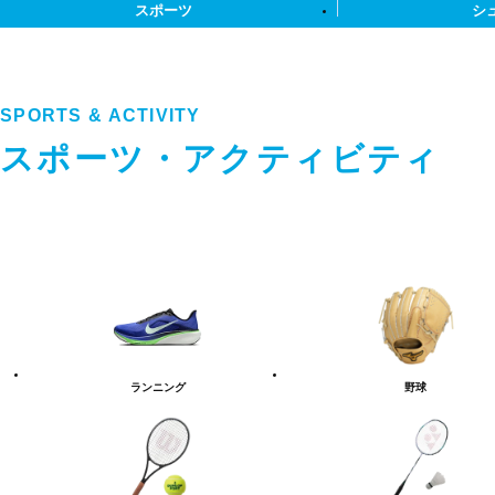
スポーツ
シ
SPORTS & ACTIVITY
スポーツ・アクティビティ
ス
ポ
ー
ツ・
ア
ク
テ
ランニング
野球
ィ
ビ
テ
ィ
カ
テ
ゴ