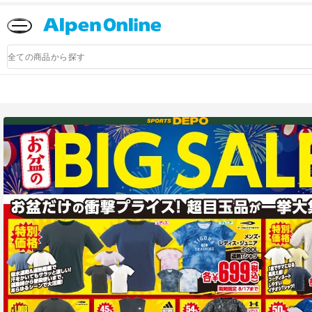
Alpen
Online
商
品
検
索
アルペングループ公式オンラインストア