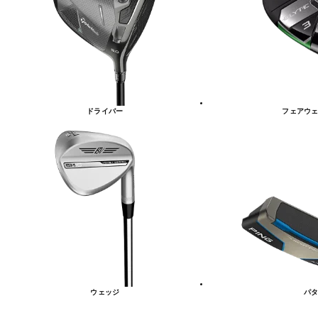
リ
ー
一
覧
ドライバー
フェアウェ
ウェッジ
パタ