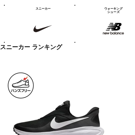
シ
ュ
スニーカー
ウォーキング
ー
シューズ
ズ
NIKE
new
balanace
カ
テ
ゴ
リ
ー
一
スニーカー ランキング
覧