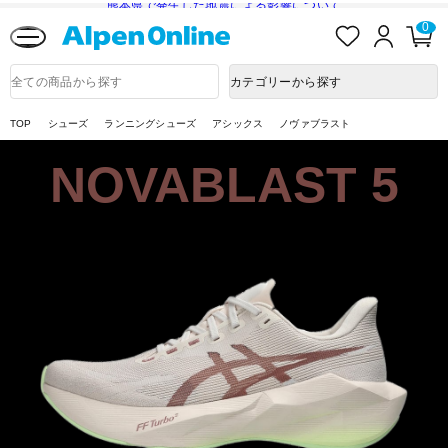
熊本県で発生した地震による影響について
お
ロ
カ
0
Alpen
気
グ
ー
Online
に
イ
ト
入
ン
ペ
商
カテゴリーから探す
り
ー
品
ジ
検
索
TOP
シューズ
ランニングシューズ
アシックス
ノヴァブラスト
NOVABLAST 5