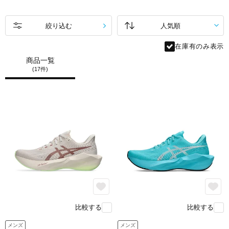
SQUARED）を
前足部に新たに採用。
まるで足裏にトランポリンを仕込んだような
絞り込む
高い反発力が軽い力で力強い前進をサポートします。
在庫有のみ表示
商品一覧
feature.2
(17件)
比較する
比較する
メンズ
メンズ