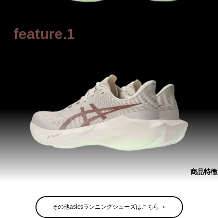
feature.1
商品特徴
「弾む」推進力
その他asicsランニングシューズはこちら ＞
軽量かつ反発性に優れた、反発素材（FFTURBO