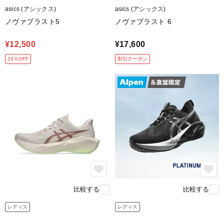
asics (アシックス)
asics (アシックス)
ノヴァブラスト5
ノヴァブラスト 6
¥12,500
¥17,600
24％OFF
割引クーポン
通気性のある快適なフィット感
通気性に優れた、高機能EngineeredWovenアッパーを採
用。
比較する
比較する
熱を効率よく逃がしながら、
足を吸い付くように包み込みます。
レディス
レディス
トレンドを意識した力強いフォルムも魅力です。