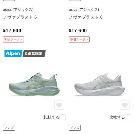
asics (アシックス)
asics (アシックス)
ノヴァブラスト 6
ノヴァブラスト 6
攻めの走りを支える「強力グリッ
プ」
¥17,600
¥17,600
割引クーポン
割引クーポン
前足部に独自開発のグリップ性に優れたASICSGRIPを搭
載。
濡れたアスファルトやカーブでも路面をしっかり掴み、
パワーを逃さず地面を蹴り出せます。
feature.3
比較する
比較する
メンズ
メンズ