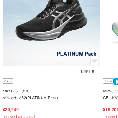
比較する
メンズ
メンズ
asics (アシックス)
asics (
ゲルカヤノ32(PLATINUM Pack)
GEL-KA
¥20,240
¥19,20
20％OFF
割引クーポン
12％OFF