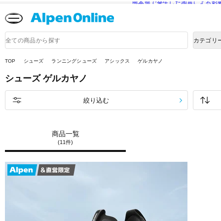
熊本県で発生した地震による影
Alpen
Online
商
カテゴリ
品
検
索
TOP
シューズ
ランニングシューズ
アシックス
ゲルカヤノ
シューズ
ゲルカヤノ
絞り込む
商品一覧
(11件)