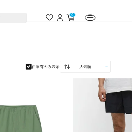
お
ロ
カ
0
す
気
グ
ー
に
イ
ト
入
ン
ペ
り
ー
ジ
在庫有のみ表示