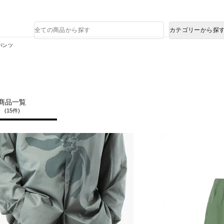
熊本県で発生した地震による影響について
商
カテゴリーから探
品
検
パンツ
索
商品一覧
(15件)