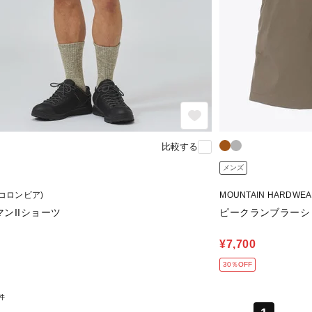
比較する
メンズ
 (コロンビア)
MOUNTAIN HARDW
ンIIショーツ
ピークランブラーシ
¥7,700
30％OFF
件