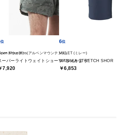
5
6
7
テンハードウェア)
Alpen Mountains(アルペンマウンテンズ)
MILLET (ミレー)
MARMO
スーパーライトウェイトショーツ “さんかよう”
WANAKA STRETCH SHORT III M
Guild 
￥7,920
￥6,853
￥4,6