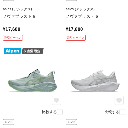
asics (アシックス)
asics (アシックス)
ノヴァブラスト 6
ノヴァブラスト 6
攻めの走りを支える「強力グリッ
プ」
¥17,600
¥17,600
割引クーポン
割引クーポン
前足部に独自開発のグリップ性に優れたASICSGRIPを搭
載。
濡れたアスファルトやカーブでも路面をしっかり掴み、
パワーを逃さず地面を蹴り出せます。
feature.3
比較する
比較する
メンズ
メンズ