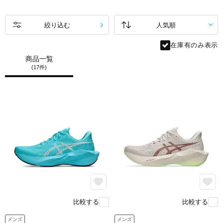
SQUARED）を
前足部に新たに採用。
まるで足裏にトランポリンを仕込んだような
絞り込む
高い反発力が軽い力で力強い前進をサポートします。
在庫有のみ表示
商品一覧
feature.2
(17件)
比較する
比較する
メンズ
メンズ