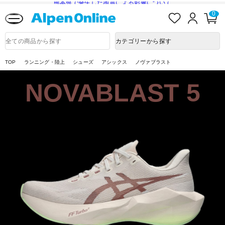
熊本県で発生した地震による影響について
お
ロ
カ
0
Alpen
気
グ
ー
Online
に
イ
ト
入
ン
ペ
商
カテゴリーから探す
り
ー
品
ジ
検
索
TOP
ランニング・陸上
シューズ
アシックス
ノヴァブラスト
NOVABLAST 5