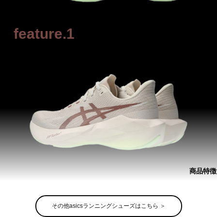
feature.1
商品特徴
「弾む」推進力
その他asicsランニングシューズはこちら ＞
軽量かつ反発性に優れた、反発素材（FFTURBO