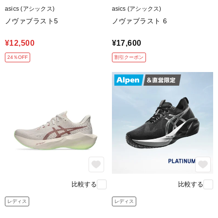
asics (アシックス)
asics (アシックス)
ノヴァブラスト5
ノヴァブラスト 6
¥12,500
¥17,600
24％OFF
割引クーポン
通気性のある快適なフィット感
通気性に優れた、高機能EngineeredWovenアッパーを採
用。
比較する
比較する
熱を効率よく逃がしながら、
足を吸い付くように包み込みます。
レディス
レディス
トレンドを意識した力強いフォルムも魅力です。