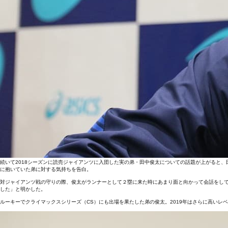
続いて2018シーズンに読売ジャイアンツに入団した実の弟・田中俊太についての話題が上がると
に抱いていた弟に対する気持ちを告白。
対ジャイアンツ戦の守りの際、俊太がランナーとして２塁に来た時にあまり面と向かって会話をし
した」と明かした。
ルーキーでクライマックスシリーズ（CS）にも出場を果たした弟の俊太。2019年はさらに高いレベ