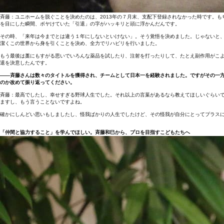
斉藤：ユニホームを脱ぐことを決めたのは、2013年の７月末、支配下登録されなかった時です。
を目にした瞬間、ボヤけていた「引退」の字がハッキリと頭に浮かんだんです。
その時、「来年は今までとは違う１年にしないといけない」。そう覚悟を決めました。じゃないと
潔くこの世界から身を引くことを決め、全力でリハビリを行いました。
もう最後は藁にもすがる思いでいろんな薬品を試したり、注射を打ったりして、たとえ副作用がこ
退を決意したんです。
――斉藤さんは数々のタイトルを獲得され、チームとして日本一を経験されました。ですがその一
のか改めて振り返ってください。
斉藤：最高でしたし、幸せすぎる野球人生でした。それ以上の言葉があるなら教えてほしいぐらい
ますし、もう言うことないですよね。
確かにしんどい思いもしましたし、怪我ばかりの人生でしたけど、その怪我が自分にとってプラス
「仲間と協力すること」を学んでほしい。斉藤和巳から、プロを目指すこどもたちへ