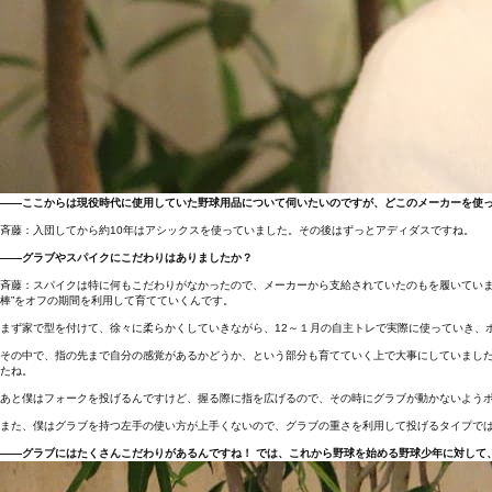
――ここからは現役時代に使用していた野球用品について伺いたいのですが、どこのメーカーを使
斉藤：入団してから約10年はアシックスを使っていました。その後はずっとアディダスですね。
――グラブやスパイクにこだわりはありましたか？
斉藤：スパイクは特に何もこだわりがなかったので、メーカーから支給されていたのもを履いていま
棒”をオフの期間を利用して育てていくんです。
まず家で型を付けて、徐々に柔らかくしていきながら、12～１月の自主トレで実際に使っていき、
その中で、指の先まで自分の感覚があるかどうか、という部分も育てていく上で大事にしていまし
たね。
あと僕はフォークを投げるんですけど、握る際に指を広げるので、その時にグラブが動かないよう
また、僕はグラブを持つ左手の使い方が上手くないので、グラブの重さを利用して投げるタイプで
――グラブにはたくさんこだわりがあるんですね！ では、これから野球を始める野球少年に対して