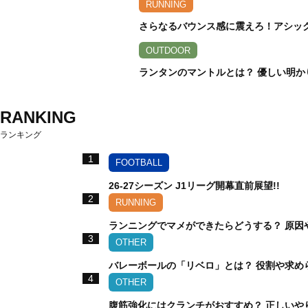
RUNNING
さらなるバウンス感に震えろ！アシックス
OUTDOOR
ランタンのマントルとは？ 優しい明か
RANKING
ランキング
1
FOOTBALL
26-27シーズン J1リーグ開幕直前展望!!
2
RUNNING
ランニングでマメができたらどうする？ 原因
3
OTHER
バレーボールの「リベロ」とは？ 役割や求め
4
OTHER
腹筋強化にはクランチがおすすめ？ 正しいや