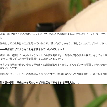
斉藤：僕は“勝つための投球”というより、“負けないための投球”を心がけていました。パ・リー
と。
先発としての役割はそこだと思っているので、“勝つため”じゃなく、“負けないため”にどうすれば
――具体的にどのようなことを意識されていたのでしょう？
斉藤：特に意識していたのはマウンド上での状況判断です。自分の状態や試合の状況、そしてその
るので、慌てずに次の一手を選択することができるんです。
そういった事前準備や、今まで得た多くの経験がありますから、どんなピンチの場面でも何をやる
きていたんです。
判断における「正しさ」の基準は人それぞれですが、僕は自信を持って作戦を選択し、ボールを投
計３度の手術、最後は６年間のリハビリ生活も「幸せすぎる野球人生」に