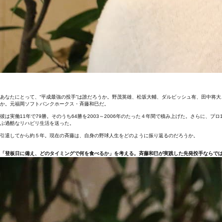
あなたにとって、“平成最強の投手”は誰だろうか。野茂英雄、松坂大輔、ダルビッシュ有、田中将
か。元福岡ソフトバンクホークス・斉藤和巳だ。
彼は実働11年で79勝。そのうち64勝を2003～2006年のたった４年間で積み上げた。さらに
ぶ過酷なリハビリ生活を送った。
引退してから約５年。現在の斉藤は、自身の野球人生をどのように振り返るのだろうか。
「登板日に備え、どのタイミングで何を食べるか」を考える。斉藤和巳が実践した先発投手ならで