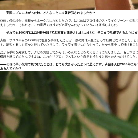
――実際にプロに上がった時、どんなことに１番苦労されましたか？
斉藤：僕の場合、高校からホークスに入団したので、はじめはプロ仕様のストライクゾーンへの対
えましたね。それだけ、この世界では技術が必要なんだなっていうのは痛感しました。
――それでも2003年には20勝を挙げて沢村賞も獲得されましたけど、そこまで活躍できるように
斉藤：プロ３年目の1998年に右肩を手術したことが、僕の野球人生にとって転機となりました。
す。練習するにも誰かと群れていたりして、ワイワイ喋りながらやっていたから集中して投げるこ
だから手術を経験して、クビを覚悟してからはいろんなことを考えるようになりました。もし本当
機感を感じ始めたんですよね。これが「プロ」であるという自覚を持とうと思ったきっかけでした
――それに早い段階で気づけたことは、とても大きかったように思えます。斉藤さんは2006年に
あるんですか？