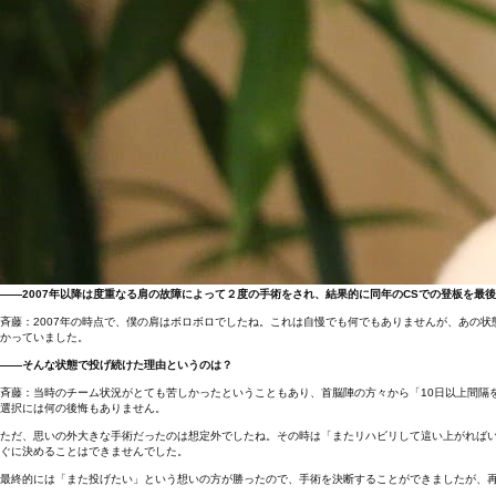
――2007年以降は度重なる肩の故障によって２度の手術をされ、結果的に同年のCSでの登板を
斉藤：2007年の時点で、僕の肩はボロボロでしたね。これは自慢でも何でもありませんが、あの
かっていました。
――そんな状態で投げ続けた理由というのは？
斉藤：当時のチーム状況がとても苦しかったということもあり、首脳陣の方々から「10日以上間隔
選択には何の後悔もありません。
ただ、思いの外大きな手術だったのは想定外でしたね。その時は「またリハビリして這い上がれば
ぐに決めることはできませんでした。
最終的には「また投げたい」という想いの方が勝ったので、手術を決断することができましたが、