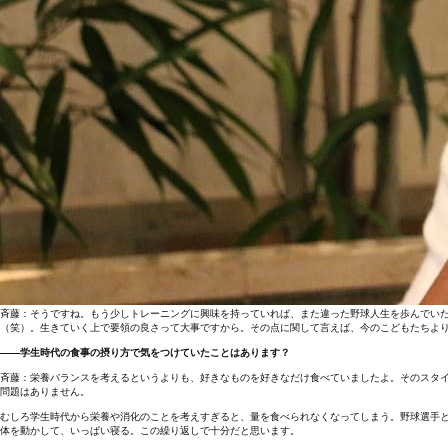
斉藤：そうですね。もう少しトレーニングに興味を持っていれば、また違った野球人生を歩んでい
（笑）。生きていく上で要領の良さって大事ですから。その点に関して言えば、今のこどもたちよ
――学生時代の食事の摂り方で気をつけていたことはあります？
斉藤：栄養バランスを考えるというよりも、好きなものを好きなだけ食べていましたよ。そのスタ
問題はありません。
むしろ学生時代から栄養や消化のことを考えすぎると、量を食べられなくなってしまう。野球選手と
体を動かして、いっぱい寝る。この繰り返しで十分だと思います。