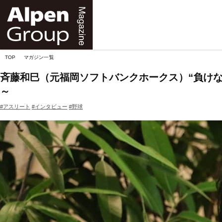
Alpen
Online
TOP
マガジン一覧
斉藤和巳（元福岡ソフトバンクホークス）“負け
～
#アスリート
#インタビュー
#野球