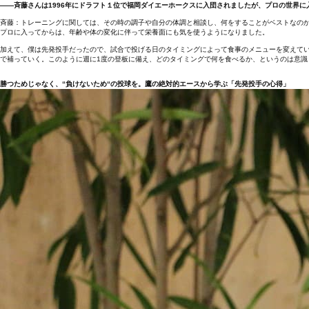
――斉藤さんは1996年にドラフト１位で福岡ダイエーホークスに入団されましたが、プロの世界
斉藤：トレーニングに関しては、その時の調子や自分の体調と相談し、何をすることがベストなの
プロに入ってからは、年齢や体の変化に伴って栄養面にも気を使うようになりました。
加えて、僕は先発投手だったので、試合で投げる日のタイミングによって食事のメニューを変えて
で補っていく。このように週に1度の登板に備え、どのタイミングで何を食べるか、というのは意識
勝つためじゃなく、“負けないため“の投球を。鷹の絶対的エースから学ぶ「先発投手の心得」​