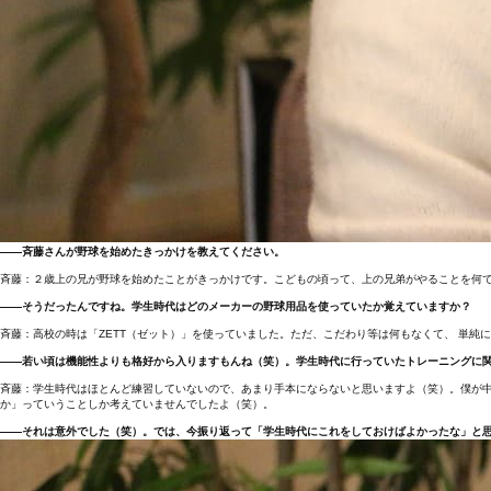
――斉藤さんが野球を始めたきっかけを教えてください。
斉藤：２歳上の兄が野球を始めたことがきっかけです。こどもの頃って、上の兄弟がやることを何
――そうだったんですね。学生時代はどのメーカーの野球用品を使っていたか覚えていますか？
斉藤：高校の時は「ZETT（ゼット）」を使っていました。ただ、こだわり等は何もなくて、 単純
――若い頃は機能性よりも格好から入りますもんね（笑）。学生時代に行っていたトレーニングに
斉藤：学生時代はほとんど練習していないので、あまり手本にならないと思いますよ（笑）。僕が
か」っていうことしか考えていませんでしたよ（笑）。
――それは意外でした（笑）。では、今振り返って「学生時代にこれをしておけばよかったな」と