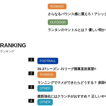
RUNNING
さらなるバウンス感に震えろ！アシックス
OUTDOOR
ランタンのマントルとは？ 優しい明か
RANKING
ランキング
1
FOOTBALL
26-27シーズン J1リーグ開幕直前展望!!
2
RUNNING
ランニングでマメができたらどうする？ 原因
3
OTHER
腹筋強化にはクランチがおすすめ？ 正しいや
4
OTHER