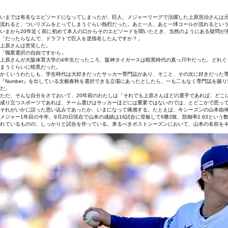
いまでは有名なエピソードになってしまったが、巨人、メジャーリーグで活躍した上原浩治さんは
流れると、ついリズムをとってしまうぐらい熱烈だった。あと一人、あと一球コールが流れるとい
いまから20年近く前に初めて本人の口からそのエピソードを聞いたとき、当然のようにある疑問が
「だったらなんで、ドラフトで巨人を逆指名したんですか？」
上原さんは苦笑した。
「職業選択の自由ですから」
上原さんが大阪体育大学の4年生だったころ、阪神タイガースは暗黒時代の真っ只中だった。どれぐ
まうぐらいに暗黒だった。
かくいうわたしも、学生時代は大好きだったサッカー専門誌があり、そこと、その次に好きだった
『Number』を出している文藝春秋を選択できる立場にあったとしたら、一も二もなく専門誌を
だ。
ただ、そんな自分をさておいて、20年前のわたしは「それでも上原さんほどの選手であれば、どこ
成り立つスポーツであれば、チーム選びはサッカーほどには重要ではないのでは、とどこかで思っ
それがいかに誤った思い込みであったか、いまになって痛感する。たとえば、今シーズンの山本由
メジャー1年目の今年、9月20日現在で山本の成績は16試合に登板して6勝2敗、防御率2.63と
れているものの、しっかりと試合を作っている。来るべきポストシーズンにおいて、山本の名前を