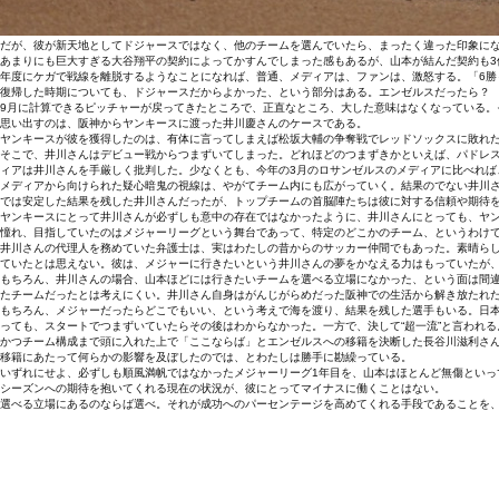
だが、彼が新天地としてドジャースではなく、他のチームを選んでいたら、まったく違った印象に
あまりにも巨大すぎる大谷翔平の契約によってかすんでしまった感もあるが、山本が結んだ契約も3億
年度にケガで戦線を離脱するようなことになれば、普通、メディアは、ファンは、激怒する。「6勝
復帰した時期についても、ドジャースだからよかった、という部分はある。エンゼルスだったら？
9月に計算できるピッチャーが戻ってきたところで、正直なところ、大した意味はなくなっている
思い出すのは、阪神からヤンキースに渡った井川慶さんのケースである。
ヤンキースが彼を獲得したのは、有体に言ってしまえば松坂大輔の争奪戦でレッドソックスに敗れ
そこで、井川さんはデビュー戦からつまずいてしまった。どれほどのつまずきかといえば、パドレ
ィアは井川さんを手厳しく批判した。少なくとも、今年の3月のロサンゼルスのメディアに比べれば
メディアから向けられた疑心暗鬼の視線は、やがてチーム内にも広がっていく。結果のでない井川さ
では安定した結果を残した井川さんだったが、トップチームの首脳陣たちは彼に対する信頼や期待
ヤンキースにとって井川さんが必ずしも意中の存在ではなかったように、井川さんにとっても、ヤ
憧れ、目指していたのはメジャーリーグという舞台であって、特定のどこかのチーム、というわけ
井川さんの代理人を務めていた弁護士は、実はわたしの昔からのサッカー仲間でもあった。素晴ら
ていたとは思えない。彼は、メジャーに行きたいという井川さんの夢をかなえる力はもっていたが
もちろん、井川さんの場合、山本ほどには行きたいチームを選べる立場になかった、という面は間
たチームだったとは考えにくい。井川さん自身はがんじがらめだった阪神での生活から解き放たれ
もちろん、メジャーだったらどこでもいい、という考えで海を渡り、結果を残した選手もいる。日
っても、スタートでつまずいていたらその後はわからなかった。一方で、決して“超一流”と言われ
かつチーム構成まで頭に入れた上で「ここならば」とエンゼルスへの移籍を決断した長谷川滋利さ
移籍にあたって何らかの影響を及ぼしたのでは、とわたしは勝手に勘繰っている。
いずれにせよ、必ずしも順風満帆ではなかったメジャーリーグ1年目を、山本はほとんど無傷とい
シーズンへの期待を抱いてくれる現在の状況が、彼にとってマイナスに働くことはない。
選べる立場にあるのならば選べ。それが成功へのパーセンテージを高めてくれる手段であることを