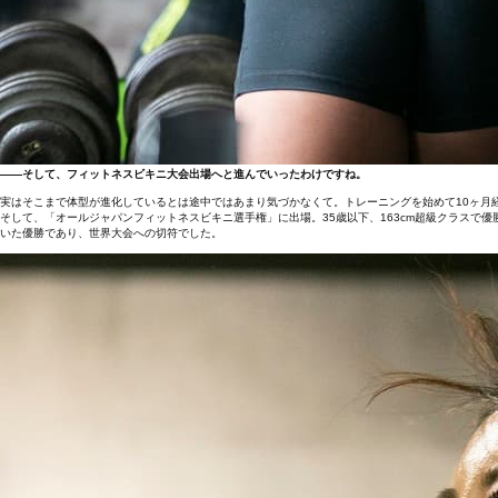
――そして、フィットネスビキニ大会出場へと進んでいったわけですね。
実はそこまで体型が進化しているとは途中ではあまり気づかなくて。トレーニングを始めて10ヶ月
そして、「オールジャパンフィットネスビキニ選手権」に出場。35歳以下、163cm超級クラス
いた優勝であり、世界大会への切符でした。