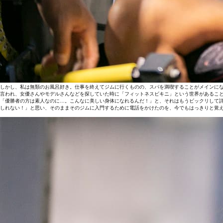
しかし、私は無類のお風呂好き。仕事を終えてジムに行くものの、スパを満喫することがメインにな
言われ、女優さんやモデルさんなどを探していた時に「フィットネスビキニ」という世界があるこ
「優勝者の方は素人なのに…。こんなに美しい身体になれるんだ！」と、それはもうビックリして
しれない！」と思い、そのままそのジムに入門するために電話をかけたのを、今でもはっきりと覚