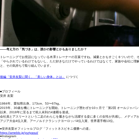
――考え方の「気づき」は、誰かの影響とかもありましたか？
トレーニングでお世話になっている木澤トレーナーの言葉ですね。減量とかもすごくキツいので、そこ
「やらされているわけでもないし、ただ好きなだけでやっているわけではなくて、家族や会社に理
と、その気持ちで取り組んでいます。
後編「安井友梨に聞く、「美しい身体」とは」
につづく
■プロフィール
安井 友梨
1984年、愛知県出身。173cm、53〜67kg。
2015年、30歳を機にトレーニングを開始。トレーニング歴わずか10ヶ月で「第2回 オールジャパン
以来、2018年に至るまで前人未到の4連覇を達成。
会社員とアスリートという二足のわらじを履きながら活躍する姿に多くの女性が共感し、メディア
アジア大会4位入賞、アーノルドクラシックヨーロッパ4位入賞、世界選手権13位。
●安井友梨オフィシャルブログ「フィットネスビキニ優勝への道」
https://ameblo.jp/yuriyasui/
●Instagram