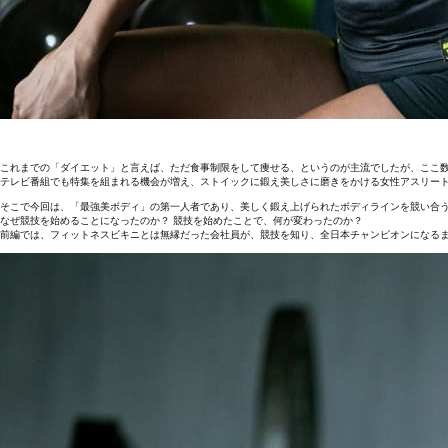
これまでの「ダイエット」と言えば、ただ食事制限をして痩せる、というのが主流でしたが、ここ
テレビ番組でも特集を組まれる機会が増え、ストイックに鍛え美しさに磨きをかける女性アスリー
そこで今回は、「最強美ボディ」の第一人者であり、美しく鍛え上げられたボディラインを競い合
なぜ競技を始めることになったのか？ 競技を始めたことで、何が変わったのか？
前編では、フィットネスビキニとは無縁だった会社員が、競技を知り、全日本チャンピオンになる