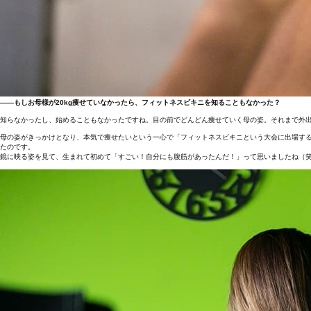
――もしお母様が20kg痩せていなかったら、フィットネスビキニを知ることもなかった？
知らなかったし、始めることもなかったですね。目の前でどんどん痩せていく母の姿。それまで外
母の姿がきっかけとなり、本気で痩せたいという一心で「フィットネスビキニという大会に出場する
たのです。
鏡に映る姿を見て、生まれて初めて「すごい！自分にも腹筋があったんだ！」って思いましたね（