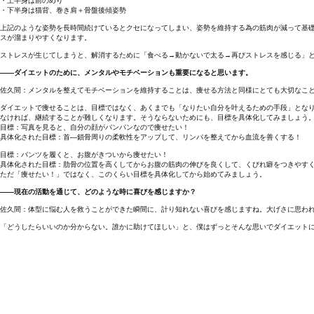
・上半身は前のめり
・下半身は猫背、巻き肩＋骨盤後傾姿勢
上記のような姿勢を長時間続けているとクセになってしまい、姿勢を維持する為の筋肉が減って基
スが溜まりやすくなります。
ストレスが生じてしまうと、解消するために「食べる→動かないで太る→再びストレスを感じる」
――ダイエットのために、メンタルやモチベーションも重要になると思います。
佐久間：メンタルを整えてモチベーションを維持することは、痩せる方法と同様にとても大切なこ
ダイエットで痩せることは、目標ではなく、あくまでも「なりたい自分を叶えるための手段」とな
なければ、継続することが難しくなります。そうならないためにも、目標を具体化してみましょう
目標：写真を見ると、自分の顔がパンパンなので痩せたい！
具体化された目標：首―鎖骨周りの柔軟性をアップして、リンパを整えてから血流を善くする！
目標：パンツを履くと、お腹がきついから痩せたい！
具体化された目標：肋骨の位置を高くしてからお腹の筋肉の伸びを良くして、くびれ癖をつきやす
ただ「痩せたい！」ではなく、このくらい目標を具体化してから始めてみましょう。
――現在の活動を通じて、どのような時に喜びを感じますか？
佐久間：体型に悩む人を救うことができた瞬間に、計り知れない喜びを感じますね。大げさに思わ
「どうしたらいいのか分からない。誰かに助けてほしい」と、僕はずっとそんな思いでダイエット