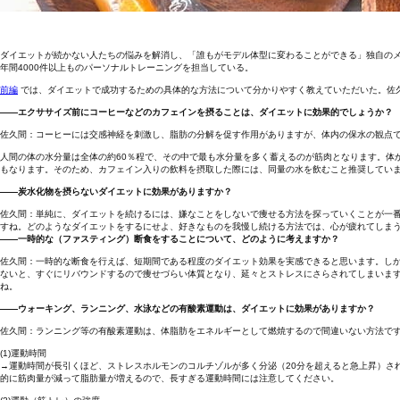
ダイエットが続かない人たちの悩みを解消し、「誰もがモデル体型に変わることができる」独自のメ
年間4000件以上ものパーソナルトレーニングを担当している。
前編
では、ダイエットで成功するための具体的な方法について分かりやすく教えていただいた。佐
――エクササイズ前にコーヒーなどのカフェインを摂ることは、ダイエットに効果的でしょうか？
佐久間：コーヒーには交感神経を刺激し、脂肪の分解を促す作用がありますが、体内の保水の観点
人間の体の水分量は全体の約60％程で、その中で最も水分量を多く蓄えるのが筋肉となります。体
もなります。そのため、カフェイン入りの飲料を摂取した際には、同量の水を飲むこと推奨してい
――炭水化物を摂らないダイエットに効果がありますか？
佐久間：単純に、ダイエットを続けるには、嫌なことをしないで痩せる方法を探っていくことが一
すね。どのようなダイエットをするにせよ、好きなものを我慢し続ける方法では、心が疲れてしま
――一時的な（ファスティング）断食をすることについて、どのように考えますか？
佐久間：一時的な断食を行えば、短期間である程度のダイエット効果を実感できると思います。し
ないと、すぐにリバウンドするので痩せづらい体質となり、延々とストレスにさらされてしまいま
ね。
――ウォーキング、ランニング、水泳などの有酸素運動は、ダイエットに効果がありますか？
佐久間：ランニング等の有酸素運動は、体脂肪をエネルギーとして燃焼するので間違いない方法です
(1)運動時間
→運動時間が長引くほど、ストレスホルモンのコルチゾルが多く分泌（20分を超えると急上昇）さ
的に筋肉量が減って脂肪量が増えるので、長すぎる運動時間には注意してください。