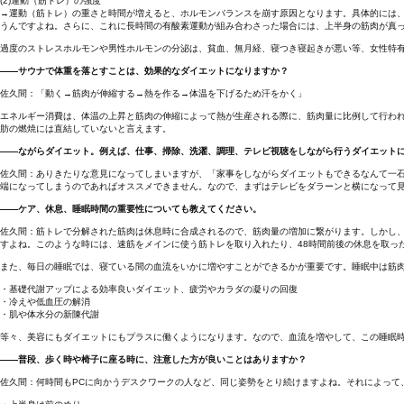
(2)運動（筋トレ）の強度
→運動（筋トレ）の重さと時間が増えると、ホルモンバランスを崩す原因となります。具体的には
うんですよね。さらに、これに長時間の有酸素運動が組み合わさった場合には、上半身の筋肉が真
過度のストレスホルモンや男性ホルモンの分泌は、貧血、無月経、寝つき寝起きが悪い等、女性特
――サウナで体重を落とすことは、効果的なダイエットになりますか？
佐久間：「動く→筋肉が伸縮する→熱を作る→体温を下げるため汗をかく」
エネルギー消費は、体温の上昇と筋肉の伸縮によって熱が生産される際に、筋肉量に比例して行わ
肪の燃焼には直結していないと言えます。
――ながらダイエット。例えば、仕事、掃除、洗濯、調理、テレビ視聴をしながら行うダイエット
佐久間：ありきたりな意見になってしまいますが、「家事をしながらダイエットもできるなんて一
端になってしまうのであればオススメできません。なので、まずはテレビをダラーンと横になって
――ケア、休息、睡眠時間の重要性についても教えてください。
佐久間：筋トレで分解された筋肉は休息時に合成されるので、筋肉量の増加に繋がります。しかし
すよね。このような時には、速筋をメインに使う筋トレを取り入れたり、48時間前後の休息を取っ
また、毎日の睡眠では、寝ている間の血流をいかに増やすことができるかが重要です。睡眠中は筋
・基礎代謝アップによる効率良いダイエット、疲労やカラダの凝りの回復
・冷えや低血圧の解消
・肌や体水分の新陳代謝
等々、美容にもダイエットにもプラスに働くようになります。なので、血流を増やして、この睡眠
――普段、歩く時や椅子に座る時に、注意した方が良いことはありますか？
佐久間：何時間もPCに向かうデスクワークの人など、同じ姿勢をとり続けますよね。それによって